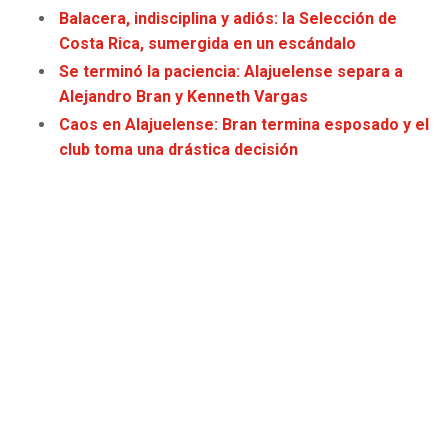
Balacera, indisciplina y adiós: la Selección de
JAGUARS
WIZARDS
Costa Rica, sumergida en un escándalo
TITANS
WARRIORS
Se terminó la paciencia: Alajuelense separa a
Alejandro Bran y Kenneth Vargas
COWBOYS
CLIPPERS
Caos en Alajuelense: Bran termina esposado y el
club toma una drástica decisión
GIANTS
LAKERS
EAGLES
SUNS
COMMANDERS
KINGS
CARDINALS
MAVERICKS
RAMS
ROCKETS
49ERS
GRIZZLIES