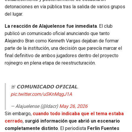
BUCCANEERS
detonaciones en vía pública tras la salida de varios grupos
del lugar.
La reacción de Alajuelense fue inmediata
. El club
publicó un comunicado oficial anunciando que tanto
Alejandro Bran como Kenneth Vargas dejaban de formar
parte de la institución, una decisión que parecía marcar el
final definitivo de ambos jugadores dentro del proyecto
rojinegro en plena etapa de reestructuración.
🚨 𝗖𝗢𝗠𝗨𝗡𝗜𝗖𝗔𝗗𝗢 𝗢𝗙𝗜𝗖𝗜𝗔𝗟.
pic.twitter.com/uSKnMqgJ1A
— Alajuelense (@ldacr)
May 26, 2026
Sin embargo,
cuando todo indicaba que el tema estaba
cerrado
,
surgió información que abrió un escenario
completamente distinto
. El periodista
Ferlin Fuentes