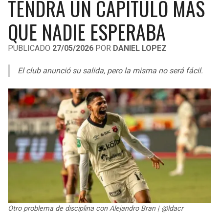
TENDRÁ UN CAPÍTULO MÁS
LIGA DE EXPANSIÓN MX
UEFA EUROPA LEAGUE
QUE NADIE ESPERABA
RAIDERS
CAVALIERS
LEAGUES CUP
UEFA CONFERENCE LEAGUE
PUBLICADO
27/05/2026
POR
DANIEL LOPEZ
MLS
CHARGERS
PISTONS
El club anunció su salida, pero la misma no será fácil.
COPA LIBERTADORES
RAVENS
PACERS
COPA SUDAMERICANA
BENGALS
BUCKS
LIGA BETPLAY
BROWNS
HAWKS
OTRAS LIGAS
STEELERS
HORNETS
TEXANS
HEAT
COLTS
MAGIC
Otro problema de disciplina con Alejandro Bran | @ldacr