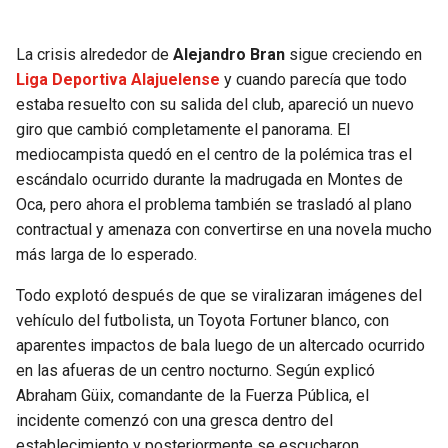
SEAHAWKS
PELICANS
La crisis alrededor de
Alejandro Bran
sigue creciendo en
Liga Deportiva Alajuelense
y cuando parecía que todo
BEARS
SPURS
estaba resuelto con su salida del club, apareció un nuevo
giro que cambió completamente el panorama. El
LIONS
NUGGETS
mediocampista quedó en el centro de la polémica tras el
escándalo ocurrido durante la madrugada en Montes de
PACKERS
TIMBERWOLVES
Oca, pero ahora el problema también se trasladó al plano
contractual y amenaza con convertirse en una novela mucho
VIKINGS
THUNDER
más larga de lo esperado.
Todo explotó después de que se viralizaran imágenes del
FALCONS
TRAIL BLAZERS
vehículo del futbolista, un Toyota Fortuner blanco, con
aparentes impactos de bala luego de un altercado ocurrido
PANTHERS
JAZZ
en las afueras de un centro nocturno. Según explicó
Abraham Güix, comandante de la Fuerza Pública, el
SAINTS
incidente comenzó con una gresca dentro del
establecimiento y posteriormente se escucharon