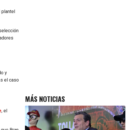
 plantel
 selección
gadores
do y
as el caso
MÁS NOTICIAS
e
, el
 que Bran