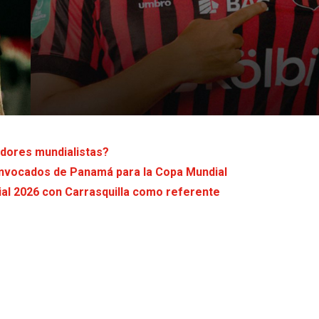
adores mundialistas?
convocados de Panamá para la Copa Mundial
al 2026 con Carrasquilla como referente