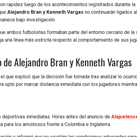
con rapidez luego de los acontecimientos registrados durante la
 que
Alejandro Bran y Kenneth Vargas
no continuarán ligados al
manece bajo investigación.
rque ambos futbolistas formaban parte del entorno cercano de la
fleja una línea más estricta respecto al comportamiento de sus ju
so de Alejandro Bran y Kenneth Vargas
el que explicó que la decisión fue tomada tras analizar lo ocurri
egra optó por marcar distancia inmediata con los jugadores mientr
s deportivas inmediatas. Horas antes del anuncio de
Alajuelens
ca para los amistosos frente a Colombia e Inglaterra.
ación e informó que no existían las condiciones adecuadas para