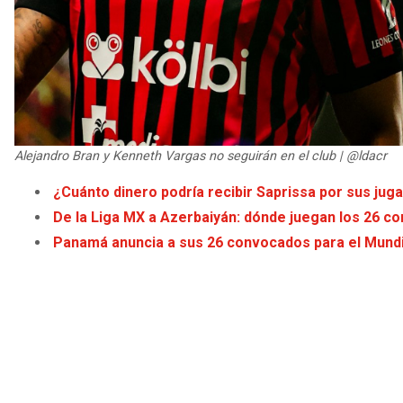
Alejandro Bran y Kenneth Vargas no seguirán en el club | @ldacr
¿Cuánto dinero podría recibir Saprissa por sus jug
De la Liga MX a Azerbaiyán: dónde juegan los 26 
Panamá anuncia a sus 26 convocados para el Mundi