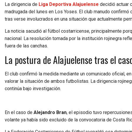
La dirigencia de
Liga Deportiva Alajuelense
decidió actuar 
madrugada del lunes en Los Yoses. El club manudo confirmó
tras verse involucrados en una situación que actualmente per
La noticia sacudió al fútbol costarricense, principalmente po
nacional. La resolución tomada por la institución rojinegra re
fuera de las canchas.
La postura de Alajuelense tras el ca
El club confirmó la medida mediante un comunicado oficial, en 
valorar la situación de ambos futbolistas. La dirigencia rojin
continúa bajo investigación.
En el caso de
Alejandro Bran
, el episodio tuvo repercusione
volante ya había sido excluido de la convocatoria de Costa Ri
La Federación Costarricense de Fútbol respaldó esa determin