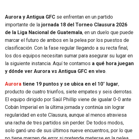
SEAHAWKS
PELICANS
Aurora y Antigua GFC
se enfrentan en un partido
importante de la
jornada 18 del Torneo Clausura 2026
BEARS
SPURS
de la Liga Nacional de Guatemala
, en un duelo que puede
marcar el futuro de ambos en la pelea por los puestos de
LIONS
NUGGETS
clasificación. Con la fase regular llegando a su recta final,
los dos equipos necesitan sumar para asegurar su lugar en
PACKERS
TIMBERWOLVES
la siguiente instancia. Aquí te contamos
a qué hora juegan
y dónde ver Aurora vs Antigua GFC en vivo
.
VIKINGS
THUNDER
Aurora
tiene 19 puntos y se ubica en el 10° lugar
,
producto de cuatro triunfos, siete empates y seis derrotas.
FALCONS
TRAIL BLAZERS
El equipo dirigido por Saúl Phillip viene de igualar 0-0 ante
Cobán Imperial en la última jornada y continúa sin lograr
PANTHERS
JAZZ
regularidad en este Clausura, aunque al menos atraviesa
una racha de tres partidos sin perder. De todos modos,
SAINTS
solo ganó uno de sus últimos nueve encuentros, por lo que
no tiene margen de error si pretende meterse en la pelea