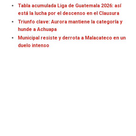
Tabla acumulada Liga de Guatemala 2026: así
JAGUARS
WIZARDS
está la lucha por el descenso en el Clausura
TITANS
WARRIORS
Triunfo clave: Aurora mantiene la categoría y
hunde a Achuapa
COWBOYS
CLIPPERS
Municipal resiste y derrota a Malacateco en un
duelo intenso
GIANTS
LAKERS
EAGLES
SUNS
COMMANDERS
KINGS
CARDINALS
MAVERICKS
RAMS
ROCKETS
49ERS
GRIZZLIES