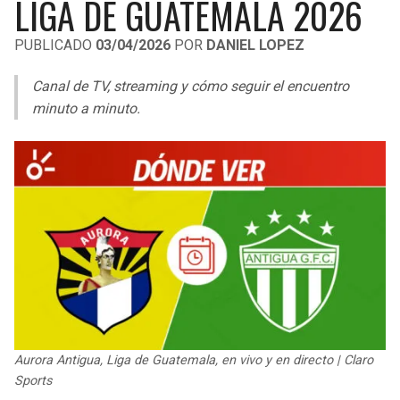
LIGA DE GUATEMALA 2026
LIGA DE EXPANSIÓN MX
UEFA EUROPA LEAGUE
PUBLICADO
03/04/2026
POR
DANIEL LOPEZ
RAIDERS
CAVALIERS
LEAGUES CUP
UEFA CONFERENCE LEAGUE
Canal de TV, streaming y cómo seguir el encuentro
MLS
CHARGERS
PISTONS
minuto a minuto.
COPA LIBERTADORES
RAVENS
PACERS
COPA SUDAMERICANA
BENGALS
BUCKS
LIGA BETPLAY
BROWNS
HAWKS
OTRAS LIGAS
STEELERS
HORNETS
TEXANS
HEAT
Aurora Antigua, Liga de Guatemala, en vivo y en directo | Claro
COLTS
MAGIC
Sports