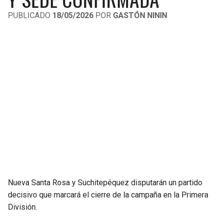
LIGA DE EXPANSIÓN MX
UEFA EUROPA LEAGUE
PUBLICADO
18/05/2026
POR
GASTÓN NININ
RAIDERS
CAVALIERS
LEAGUES CUP
UEFA CONFERENCE LEAGUE
MLS
CHARGERS
PISTONS
COPA LIBERTADORES
RAVENS
PACERS
COPA SUDAMERICANA
BENGALS
BUCKS
LIGA BETPLAY
BROWNS
HAWKS
OTRAS LIGAS
STEELERS
HORNETS
TEXANS
HEAT
Nueva Santa Rosa y Suchitepéquez disputarán un partido
decisivo que marcará el cierre de la campaña en la Primera
COLTS
MAGIC
División.