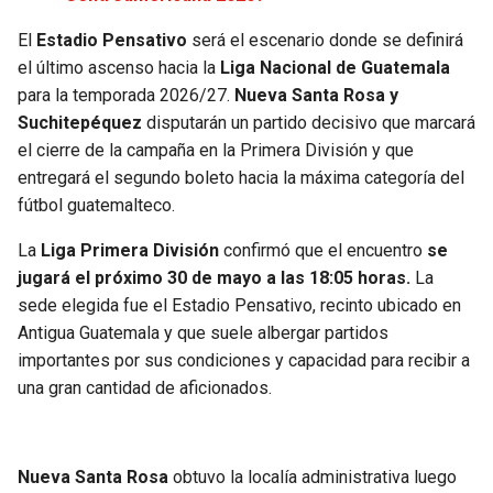
El
Estadio Pensativo
será el escenario donde se definirá
SEAHAWKS
PELICANS
el último ascenso hacia la
Liga Nacional de Guatemala
para la temporada 2026/27.
Nueva Santa Rosa y
BEARS
SPURS
Suchitepéquez
disputarán un partido decisivo que marcará
el cierre de la campaña en la Primera División y que
LIONS
NUGGETS
entregará el segundo boleto hacia la máxima categoría del
fútbol guatemalteco.
PACKERS
TIMBERWOLVES
La
Liga Primera División
confirmó que el encuentro
se
VIKINGS
THUNDER
jugará el próximo 30 de mayo a las 18:05 horas.
La
sede elegida fue el Estadio Pensativo, recinto ubicado en
FALCONS
TRAIL BLAZERS
Antigua Guatemala y que suele albergar partidos
importantes por sus condiciones y capacidad para recibir a
PANTHERS
JAZZ
una gran cantidad de aficionados.
SAINTS
Nueva Santa Rosa
obtuvo la localía administrativa luego