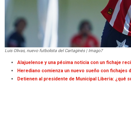
Luis Olivas, nuevo futbolista del Cartaginés | Imago7
Alajuelense y una pésima noticia con un fichaje rec
Herediano comienza un nuevo sueño con fichajes d
Detienen al presidente de Municipal Liberia: ¿qué 