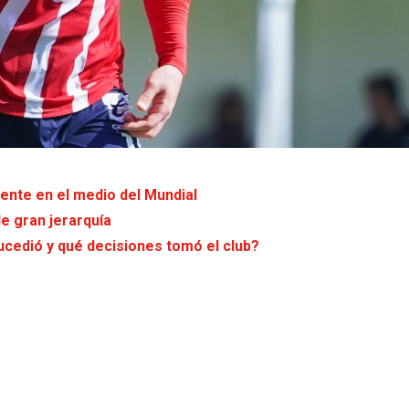
iente en el medio del Mundial
e gran jerarquía
sucedió y qué decisiones tomó el club?