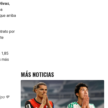
livas
,
pa
que arriba
trato por
nte
n 1,85
os más
MÁS NOTICIAS
ipo 💙