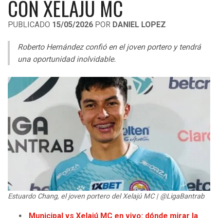
CON XELAJÚ MC
LIGA DE EXPANSIÓN MX
UEFA EUROPA LEAGUE
PUBLICADO
15/05/2026
POR
DANIEL LOPEZ
RAIDERS
CAVALIERS
LEAGUES CUP
UEFA CONFERENCE LEAGUE
Roberto Hernández confió en el joven portero y tendrá
MLS
CHARGERS
PISTONS
una oportunidad inolvidable.
COPA LIBERTADORES
RAVENS
PACERS
COPA SUDAMERICANA
BENGALS
BUCKS
LIGA BETPLAY
BROWNS
HAWKS
OTRAS LIGAS
STEELERS
HORNETS
TEXANS
HEAT
Estuardo Chang, el joven portero del Xelajú MC | @LigaBantrab
COLTS
MAGIC
Municipal vs Xelajú MC en vivo: dónde mirar la