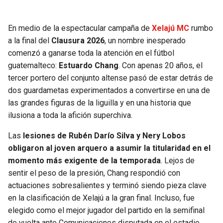
SEAHAWKS
PELICANS
En medio de la espectacular campaña de
Xelajú MC
rumbo
a la final del
Clausura 2026
, un nombre inesperado
BEARS
SPURS
comenzó a ganarse toda la atención en el fútbol
guatemalteco:
Estuardo Chang
. Con apenas 20 años, el
LIONS
NUGGETS
tercer portero del conjunto altense pasó de estar detrás de
dos guardametas experimentados a convertirse en una de
PACKERS
TIMBERWOLVES
las grandes figuras de la liguilla y en una historia que
ilusiona a toda la afición superchiva.
VIKINGS
THUNDER
Las
lesiones de Rubén Darío Silva y Nery Lobos
obligaron al joven arquero a asumir la titularidad en el
FALCONS
TRAIL BLAZERS
momento más exigente de la temporada
. Lejos de
sentir el peso de la presión, Chang respondió con
PANTHERS
JAZZ
actuaciones sobresalientes y terminó siendo pieza clave
en la clasificación de Xelajú a la gran final. Incluso, fue
SAINTS
elegido como el mejor jugador del partido en la semifinal
de vuelta ante Comunicaciones disputada en el estadio