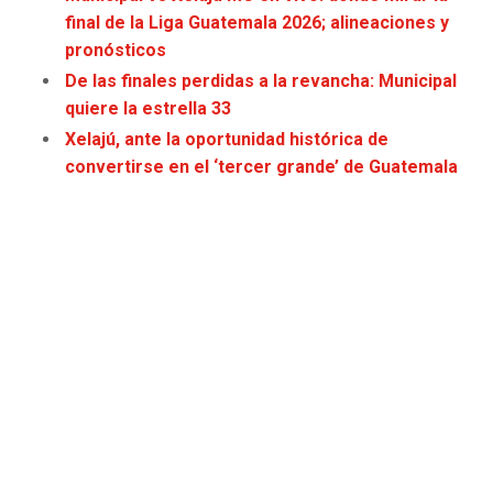
JAGUARS
WIZARDS
final de la Liga Guatemala 2026; alineaciones y
pronósticos
TITANS
WARRIORS
De las finales perdidas a la revancha: Municipal
quiere la estrella 33
COWBOYS
CLIPPERS
Xelajú, ante la oportunidad histórica de
convertirse en el ‘tercer grande’ de Guatemala
GIANTS
LAKERS
EAGLES
SUNS
COMMANDERS
KINGS
CARDINALS
MAVERICKS
RAMS
ROCKETS
49ERS
GRIZZLIES