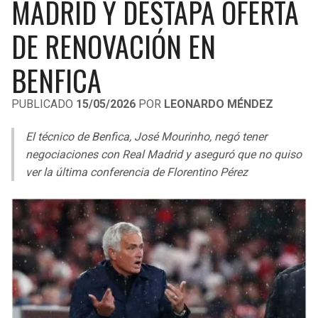
MADRID Y DESTAPA OFERTA
LIGA DE EXPANSIÓN MX
UEFA EUROPA LEAGUE
DE RENOVACIÓN EN
RAIDERS
CAVALIERS
LEAGUES CUP
UEFA CONFERENCE LEAGUE
BENFICA
MLS
CHARGERS
PISTONS
PUBLICADO
15/05/2026
POR
LEONARDO MÉNDEZ
COPA LIBERTADORES
RAVENS
PACERS
El técnico de Benfica, José Mourinho, negó tener
COPA SUDAMERICANA
BENGALS
BUCKS
negociaciones con Real Madrid y aseguró que no quiso
LIGA BETPLAY
ver la última conferencia de Florentino Pérez
BROWNS
HAWKS
OTRAS LIGAS
STEELERS
HORNETS
TEXANS
HEAT
COLTS
MAGIC