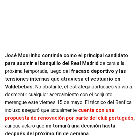
SEAHAWKS
PELICANS
BEARS
SPURS
LIONS
NUGGETS
José Mourinho continúa como el principal candidato
PACKERS
TIMBERWOLVES
para asumir el banquillo del Real Madrid
de cara a la
próxima temporada, luego del
fracaso deportivo y las
VIKINGS
THUNDER
tensiones internas que atraviesa el vestuario en
Valdebebas.
No obstante, el estratega portugués volvió a
FALCONS
TRAIL BLAZERS
desmentir cualquier acercamiento con el conjunto
merengue este viernes 15 de mayo. El técnico del Benfica
PANTHERS
JAZZ
incluso aseguró que actualmente
cuenta con una
propuesta de renovación por parte del club portugués
,
aunque aclaró que
no tomará una decisión hasta
SAINTS
después del próximo fin de semana.