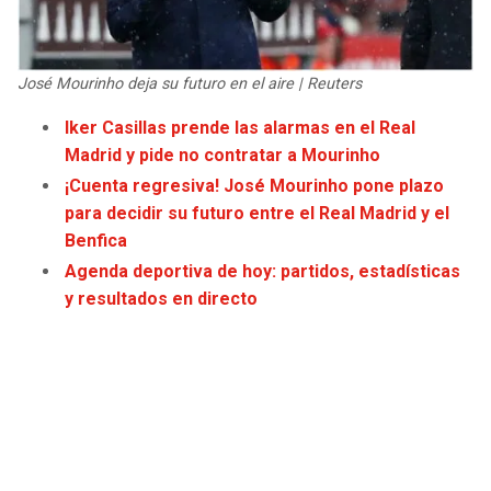
JAGUARS
WIZARDS
TITANS
WARRIORS
José Mourinho deja su futuro en el aire | Reuters
Iker Casillas prende las alarmas en el Real
COWBOYS
CLIPPERS
Madrid y pide no contratar a Mourinho
¡Cuenta regresiva! José Mourinho pone plazo
GIANTS
LAKERS
para decidir su futuro entre el Real Madrid y el
Benfica
EAGLES
SUNS
Agenda deportiva de hoy: partidos, estadísticas
y resultados en directo
COMMANDERS
KINGS
CARDINALS
MAVERICKS
RAMS
ROCKETS
49ERS
GRIZZLIES