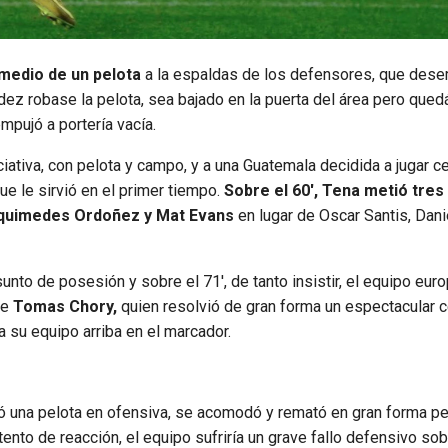
 medio de un pelota
a la espaldas de los defensores, que des
ndez robase la pelota, sea bajado en la puerta del área pero qued
mpujó a portería vacía.
iativa, con pelota y campo, y a una Guatemala decidida a jugar c
ue le sirvió en el primer tiempo.
Sobre el 60′, Tena metió tre
rquimedes Ordoñez y Mat Evans
en lugar de Oscar Santis, Dani
unto de posesión y sobre el 71′, de tanto insistir, el equipo eur
de
Tomas Chory,
quien resolvió de gran forma un espectacular c
a su equipo arriba en el marcador.
ó una pelota en ofensiva, se acomodó y remató en gran forma pe
nto de reacción, el equipo sufriría un grave fallo defensivo sobr