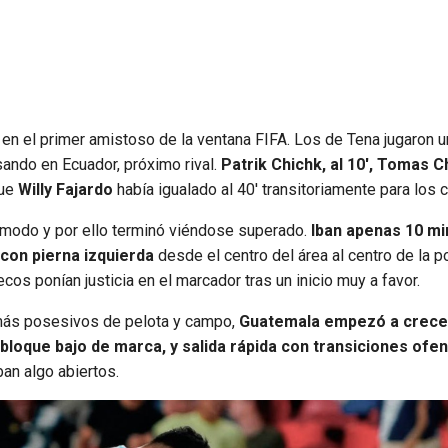
en el primer amistoso de la ventana FIFA. Los de Tena jugaron 
sando en Ecuador, próximo rival.
Patrik Chichk, al 10′, Tomas C
que
Willy Fajardo
había igualado al 40′ transitoriamente para los 
cómodo y por ello terminó viéndose superado.
Iban apenas 10 mi
con pierna izquierda
desde el centro del área al centro de la po
cos ponían justicia en el marcador tras un inicio muy a favor.
 más posesivos de pelota y campo,
Guatemala empezó a crece
loque bajo de marca, y salida rápida con transiciones ofe
an algo abiertos.