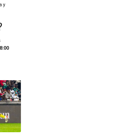
a y
?
s
8:00