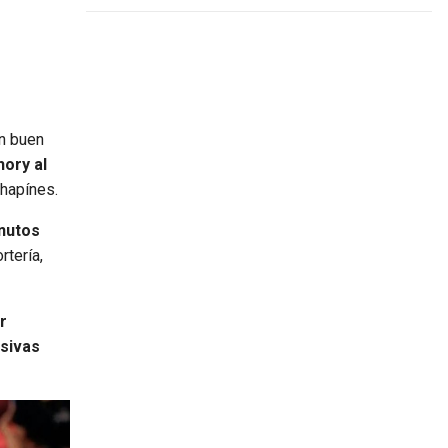
un buen
hory al
chapínes.
nutos
rtería,
r
nsivas