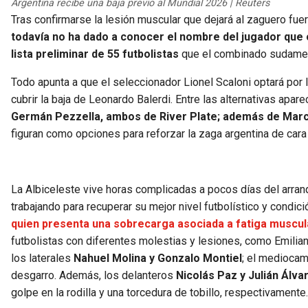
Argentina recibe una baja previo al Mundial 2026 | Reuters
Tras confirmarse la lesión muscular que dejará al zaguero fuera 
todavía no ha dado a conocer el nombre del jugador que 
lista preliminar de 55 futbolistas
que el combinado sudameri
Todo apunta a que el seleccionador Lionel Scaloni optará por 
cubrir la baja de Leonardo Balerdi. Entre las alternativas apar
Germán Pezzella, ambos de River Plate; además de Marc
figuran como opciones para reforzar la zaga argentina de cara a
La Albiceleste vive horas complicadas a pocos días del arra
trabajando para recuperar su mejor nivel futbolístico y condi
quien presenta una sobrecarga asociada a fatiga muscular
futbolistas con diferentes molestias y lesiones, como Emilian
los laterales
Nahuel Molina y Gonzalo Montiel
; el medioca
desgarro. Además, los delanteros
Nicolás Paz y Julián Álva
golpe en la rodilla y una torcedura de tobillo, respectivamente.