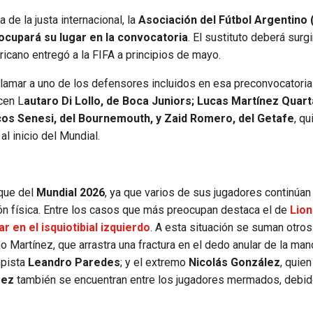
de la justa internacional, la
Asociación del Fútbol Argentino 
ocupará su lugar en la convocatoria
. El sustituto deberá surgi
cano entregó a la FIFA a principios de mayo.
llamar a uno de los defensores incluidos en esa preconvocatoria
ecen L
autaro Di Lollo, de Boca Juniors; Lucas Martínez Quart
os Senesi, del Bournemouth, y Zaid Romero, del Getafe
, q
l inicio del Mundial.
nque del
Mundial 2026
, ya que varios de sus jugadores continúan
ción física. Entre los casos que más preocupan destaca el de
Lion
 en el isquiotibial izquierdo
. A esta situación se suman otros
o Martínez, que arrastra una fractura en el dedo anular de la man
mpista
Leandro Paredes
; y el extremo
Nicolás González
, quien
rez
también se encuentran entre los jugadores mermados, debid