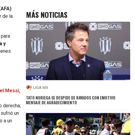
(AFA)
MÁS NOTICIAS
r de la
 para
a y
uienes
LIGA MX
el Messi,
TATO NORIEGA SE DESPIDE DE RAYADOS CON EMOTIVO
MENSAJE DE AGRADECIMIENTO
o derecha;
 sufrió un
o a un