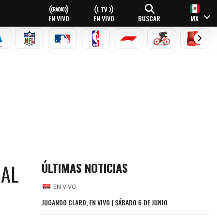
EN VIVO
EN VIVO
BUSCAR
MX
EAGUE
ERIE A
NFL
MLB
NBA
FÓRMULA 1
CICLISMO
BOXEO
ÚLTIMAS NOTICIAS
 AL
EN VIVO
JUGANDO CLARO, EN VIVO | SÁBADO 6 DE JUNIO