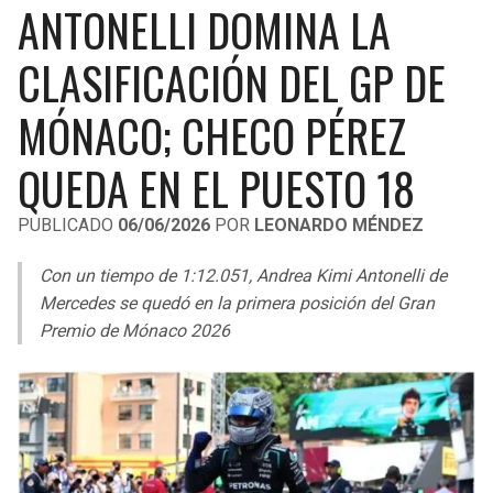
ANTONELLI DOMINA LA
LIGA DE EXPANSIÓN MX
UEFA EUROPA LEAGUE
RAIDERS
CAVALIERS
CLASIFICACIÓN DEL GP DE
LEAGUES CUP
UEFA CONFERENCE LEAGUE
MLS
MÓNACO; CHECO PÉREZ
CHARGERS
PISTONS
COPA LIBERTADORES
QUEDA EN EL PUESTO 18
RAVENS
PACERS
COPA SUDAMERICANA
PUBLICADO
06/06/2026
POR
LEONARDO MÉNDEZ
BENGALS
BUCKS
LIGA BETPLAY
Con un tiempo de 1:12.051, Andrea Kimi Antonelli de
BROWNS
HAWKS
Mercedes se quedó en la primera posición del Gran
OTRAS LIGAS
Premio de Mónaco 2026
STEELERS
HORNETS
TEXANS
HEAT
COLTS
MAGIC