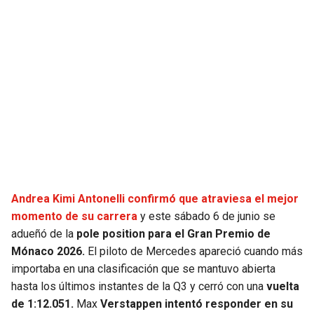
SEAHAWKS
PELICANS
BEARS
SPURS
LIONS
NUGGETS
PACKERS
TIMBERWOLVES
VIKINGS
THUNDER
Andrea Kimi Antonelli confirmó que atraviesa el mejor
FALCONS
TRAIL BLAZERS
momento de su carrera
y este sábado 6 de junio se
adueñó de la
pole position para el Gran Premio de
PANTHERS
JAZZ
Mónaco 2026.
El piloto de Mercedes apareció cuando más
importaba en una clasificación que se mantuvo abierta
SAINTS
hasta los últimos instantes de la Q3 y cerró con una
vuelta
de 1:12.051.
Max
Verstappen intentó responder en su