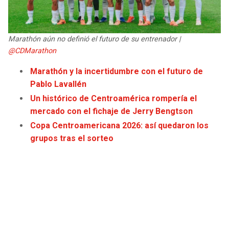
JAGUARS
WIZARDS
TITANS
WARRIORS
Marathón aún no definió el futuro de su entrenador |
@CDMarathon
COWBOYS
CLIPPERS
Marathón y la incertidumbre con el futuro de
Pablo Lavallén
GIANTS
LAKERS
Un histórico de Centroamérica rompería el
mercado con el fichaje de Jerry Bengtson
EAGLES
SUNS
Copa Centroamericana 2026: así quedaron los
grupos tras el sorteo
COMMANDERS
KINGS
CARDINALS
MAVERICKS
RAMS
ROCKETS
49ERS
GRIZZLIES