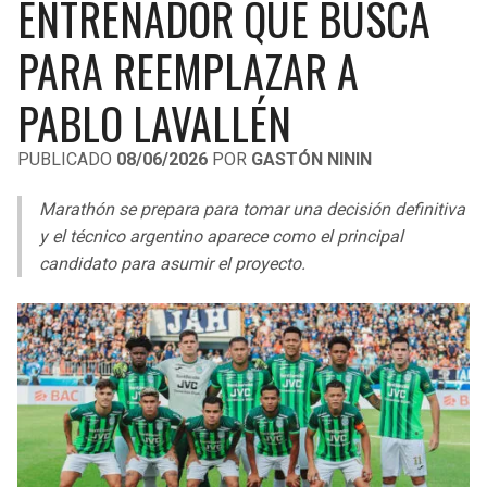
ENTRENADOR QUE BUSCA
LIGA DE EXPANSIÓN MX
UEFA EUROPA LEAGUE
PARA REEMPLAZAR A
RAIDERS
CAVALIERS
LEAGUES CUP
UEFA CONFERENCE LEAGUE
PABLO LAVALLÉN
MLS
CHARGERS
PISTONS
PUBLICADO
08/06/2026
POR
GASTÓN NININ
COPA LIBERTADORES
RAVENS
PACERS
Marathón se prepara para tomar una decisión definitiva
COPA SUDAMERICANA
BENGALS
BUCKS
y el técnico argentino aparece como el principal
LIGA BETPLAY
candidato para asumir el proyecto.
BROWNS
HAWKS
OTRAS LIGAS
STEELERS
HORNETS
TEXANS
HEAT
COLTS
MAGIC