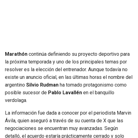
SEAHAWKS
PELICANS
BEARS
SPURS
LIONS
NUGGETS
Marathón
continúa definiendo su proyecto deportivo para
PACKERS
TIMBERWOLVES
la próxima temporada y uno de los principales temas por
resolver es la elección del entrenador. Aunque todavía no
VIKINGS
THUNDER
existe un anuncio oficial, en las últimas horas el nombre del
argentino
Silvio Rudman
ha tomado protagonismo como
FALCONS
TRAIL BLAZERS
posible sucesor de
Pablo Lavallén
en el banquillo
verdolaga.
PANTHERS
JAZZ
La información fue dada a conocer por el periodista Marvin
Ávila, quien aseguró a través de su cuenta de X que las
SAINTS
negociaciones se encuentran muy avanzadas. Según
detalló, el acuerdo estaría prácticamente cerrado y solo