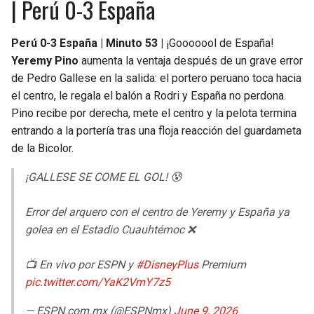
| Perú 0-3 España
Perú 0-3 España | Minuto 53 |
¡Gooooool de España!
Yeremy Pino
aumenta la ventaja después de un grave error
de Pedro Gallese en la salida: el portero peruano toca hacia
el centro, le regala el balón a Rodri y España no perdona.
Pino recibe por derecha, mete el centro y la pelota termina
entrando a la portería tras una floja reacción del guardameta
de la Bicolor.
¡GALLESE SE COME EL GOL! 😰
Error del arquero con el centro de Yeremy y España ya
golea en el Estadio Cuauhtémoc ❌
📺 En vivo por ESPN y
#DisneyPlus
Premium
pic.twitter.com/YaK2VmY7z5
— ESPN.com.mx (@ESPNmx)
June 9, 2026