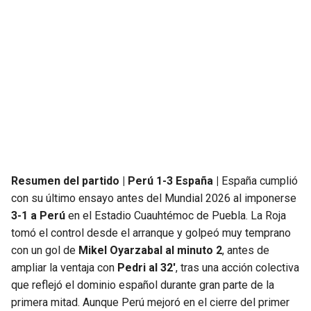
SEAHAWKS
PELICANS
BEARS
SPURS
LIONS
NUGGETS
PACKERS
TIMBERWOLVES
VIKINGS
THUNDER
Resumen del partido | Perú 1-3 España |
España cumplió
con su último ensayo antes del Mundial 2026 al imponerse
FALCONS
TRAIL BLAZERS
3-1 a Perú
en el Estadio Cuauhtémoc de Puebla. La Roja
tomó el control desde el arranque y golpeó muy temprano
PANTHERS
JAZZ
con un gol de
Mikel Oyarzabal al minuto 2
, antes de
ampliar la ventaja con
Pedri al 32′
, tras una acción colectiva
SAINTS
que reflejó el dominio español durante gran parte de la
primera mitad. Aunque Perú mejoró en el cierre del primer