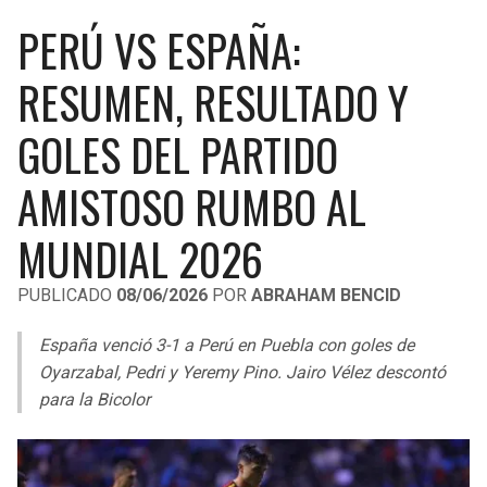
LIGA DE EXPANSIÓN MX
UEFA EUROPA LEAGUE
PERÚ VS ESPAÑA:
RAIDERS
CAVALIERS
LEAGUES CUP
UEFA CONFERENCE LEAGUE
RESUMEN, RESULTADO Y
MLS
CHARGERS
PISTONS
GOLES DEL PARTIDO
COPA LIBERTADORES
RAVENS
PACERS
AMISTOSO RUMBO AL
COPA SUDAMERICANA
BENGALS
BUCKS
MUNDIAL 2026
LIGA BETPLAY
BROWNS
HAWKS
PUBLICADO
08/06/2026
POR
ABRAHAM BENCID
OTRAS LIGAS
STEELERS
HORNETS
España venció 3-1 a Perú en Puebla con goles de
Oyarzabal, Pedri y Yeremy Pino. Jairo Vélez descontó
TEXANS
HEAT
para la Bicolor
COLTS
MAGIC