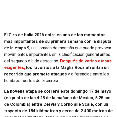
SEAHAWKS
PELICANS
BEARS
SPURS
El Giro de Italia 2026 entra en uno de los momentos
LIONS
NUGGETS
más importantes de su primera semana con la disputa
de la etapa 9,
una jornada de montaña que puede provocar
PACKERS
TIMBERWOLVES
movimientos importantes en la clasificación general antes
del segundo día de descanso.
Después de varias etapas
VIKINGS
THUNDER
exigentes,
los favoritos a la Maglia Rosa afrontan un
recorrido que promete ataques
y diferencias entre los
FALCONS
TRAIL BLAZERS
hombres fuertes de la carrera.
La novena etapa se correrá este domingo 17 de mayo
PANTHERS
JAZZ
(en punto de las 4:25 de la mañana de México, 5:25 am
de Colombia) entre Cervia y Corno alle Scale, con un
SAINTS
trayecto de 184 kilómetros y cerca de 2.400 metros de