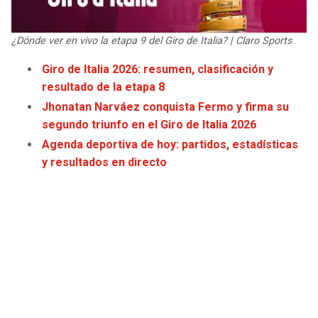
JAGUARS
WIZARDS
¿Dónde ver en vivo la etapa 9 del Giro de Italia? | Claro Sports
TITANS
WARRIORS
Giro de Italia 2026: resumen, clasificación y
resultado de la etapa 8
COWBOYS
CLIPPERS
Jhonatan Narváez conquista Fermo y firma su
GIANTS
LAKERS
segundo triunfo en el Giro de Italia 2026
Agenda deportiva de hoy: partidos, estadísticas
EAGLES
SUNS
y resultados en directo
COMMANDERS
KINGS
CARDINALS
MAVERICKS
RAMS
ROCKETS
49ERS
GRIZZLIES