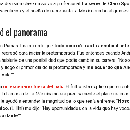
na decisión clave en su vida profesional.
La serie de Claro Spo
acrificios y el sueño de representar a México rumbo al gran es
bió el panorama
on Pumas. Lira recordó que
todo ocurrió tras la semifinal ante
regresó para iniciar la pretemporada. Fue entonces cuando André
 hablarle de una posibilidad que podía cambiar su carrera: “Noso
y llegó el primer día de la pretemporada y
me acuerdo que An
 vida’”.
en
un escenario fuera del país
.
El futbolista explicó que su ent
que la llamada de La Máquina no era precisamente el plan que ima
 le ayudó a entender la magnitud de lo que tenía enfrente:
“Noso
ico.
(Lillini) me dijo: ‘Hay oportunidades en la vida que hay vec
portante’”.