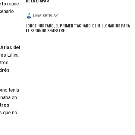
DE LA ETAPA 8
rts
reúne
cenario
LIGA BETPLAY
JORGE HURTADO, EL PRIMER 'TACHADO' DE MILLONARIOS PARA
EL SEGUNDO SEMESTRE
 Atlas del
s Lillini,
tros
drés
orno tenía
ginaba en
tros
es que no