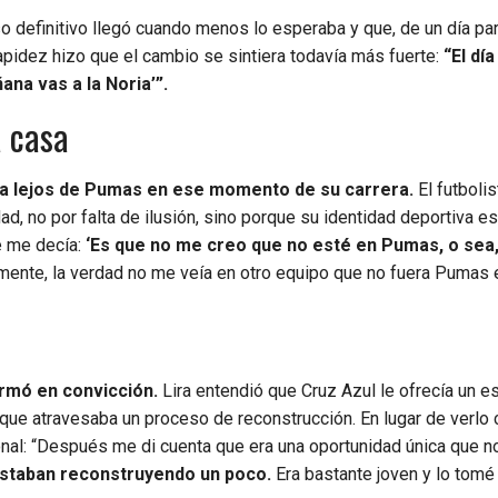
so definitivo llegó cuando menos lo esperaba y que, de un día par
apidez hizo que el cambio se sintiera todavía más fuerte:
“El dí
na vas a la Noria’”.
a casa
ba lejos de Pumas en ese momento de su carrera.
El futbolis
ad, no por falta de ilusión, sino porque su identidad deportiva e
ue me decía:
‘Es que no me creo que no esté en Pumas, o sea
 mente, la verdad no me veía en otro equipo que no fuera Pumas
ormó en convicción.
Lira entendió que Cruz Azul le ofrecía un e
 que atravesaba un proceso de reconstrucción. En lugar de verlo
onal: “Después me di cuenta que era una oportunidad única que n
estaban reconstruyendo un poco.
Era bastante joven y lo tom