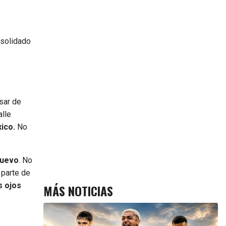
nsolidado
sar de
alle
xico.
No
nuevo
. No
 parte de
s ojos
MÁS NOTICIAS