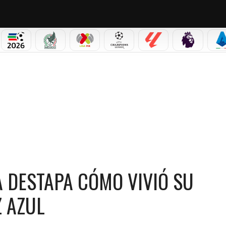
PICOS
MUNDIAL 2026
SELECCIÓN MEXICANA
LIGA MX
CHAMPIONS LEAGUE
LALIGA
PREMIER L
S
O VIVIÓ SU INESPERADO CAMBIO A CRUZ AZUL
RA DESTAPA CÓMO VIVIÓ SU
 AZUL