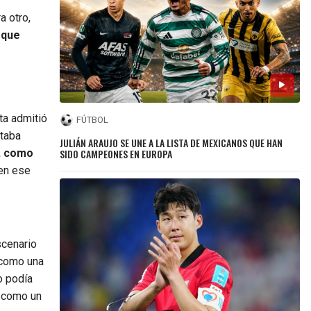
a otro,
a que
ta admitió
FÚTBOL
staba
JULIÁN ARAUJO SE UNE A LA LISTA DE MEXICANOS QUE HAN
SIDO CAMPEONES EN EUROPA
, como
 en ese
scenario
 como una
o podía
é como un