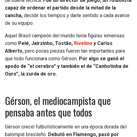
de buena técnica.
Fue un director de juego, un futbolista
capaz de ordenar el partido desde la mitad de la
SEAHAWKS
PELICANS
cancha,
decidir los tiempos y darle sentido a cada avance
de su equipo.
BEARS
SPURS
Aquel Brasil campeón del mundo tenía figuras inmensas
como
Pelé, Jairzinho, Tostão,
Rivelino
y Carlos
LIONS
NUGGETS
Alberto,
pero pocas piezas fueron tan importantes para
que todo funcionara como Gérson.
Por algo se ganó el
PACKERS
TIMBERWOLVES
apodo de “el cerebro” y también el de “Canhotinha de
Ouro”, la zurda de oro.
VIKINGS
THUNDER
FALCONS
TRAIL BLAZERS
Gérson, el mediocampista que
PANTHERS
JAZZ
pensaba antes que todos
SAINTS
Gérson creció futbolísticamente en una época dorada del
balompié brasileño.
Debutó en Flamengo, pasó por