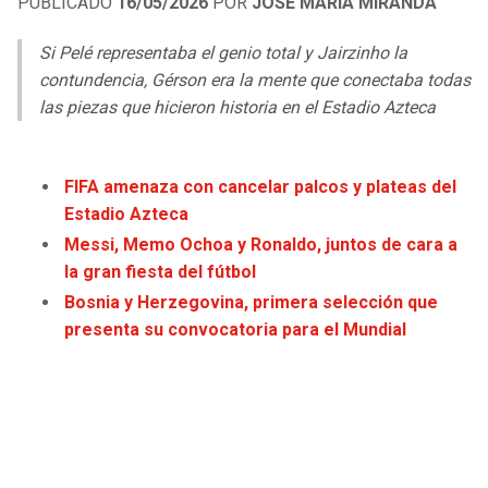
PUBLICADO
16/05/2026
POR
JOSÉ MARÍA MIRANDA
LIGA DE EXPANSIÓN MX
UEFA EUROPA LEAGUE
Si Pelé representaba el genio total y Jairzinho la
RAIDERS
CAVALIERS
LEAGUES CUP
UEFA CONFERENCE LEAGUE
contundencia, Gérson era la mente que conectaba todas
las piezas que hicieron historia en el Estadio Azteca
MLS
CHARGERS
PISTONS
COPA LIBERTADORES
RAVENS
PACERS
FIFA amenaza con cancelar palcos y plateas del
COPA SUDAMERICANA
Estadio Azteca
BENGALS
BUCKS
Messi, Memo Ochoa y Ronaldo, juntos de cara a
LIGA BETPLAY
la gran fiesta del fútbol
BROWNS
HAWKS
Bosnia y Herzegovina, primera selección que
OTRAS LIGAS
presenta su convocatoria para el Mundial
STEELERS
HORNETS
TEXANS
HEAT
COLTS
MAGIC