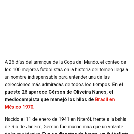
JAGUARS
WIZARDS
TITANS
WARRIORS
COWBOYS
CLIPPERS
GIANTS
LAKERS
A 26 días del arranque de la Copa del Mundo, el conteo de
EAGLES
SUNS
los 100 mejores futbolistas en la historia del torneo llega a
un nombre indispensable para entender una de las
COMMANDERS
KINGS
selecciones más admiradas de todos los tiempos.
En el
puesto 26 aparece Gérson de Oliveira Nunes, el
CARDINALS
MAVERICKS
mediocampista que manejó los hilos de
Brasil en
México 1970.
RAMS
ROCKETS
Nacido el 11 de enero de 1941 en Niterói, frente a la bahía
de Río de Janeiro, Gérson fue mucho más que un volante
49ERS
GRIZZLIES