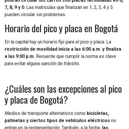
podrán circular los carros con placas terminadas en 6,
BUCCANEERS
7, 8, 9 y 0
. Las matriculas que finalizan en 1, 2, 3, 4 y 5
pueden circular sin problemas.
Horario del pico y placa en Bogotá
En la capital hay un horario fijo para el pico y placa. La
restricción de movilidad inicia a las 6:00 a.m. y finaliza
a las 9:00 p.m.
Recuerde que cumplir la norma es clave
para evitar alguna sanción de tránsito.
¿Cuáles son las excepciones al pico
y placa de Bogotá?
Medios de transporte alternativos como
bicicletas,
patinetas y ciertos tipos de vehículos eléctricos
no
entran en la reglamentación. También, a la fecha.
las