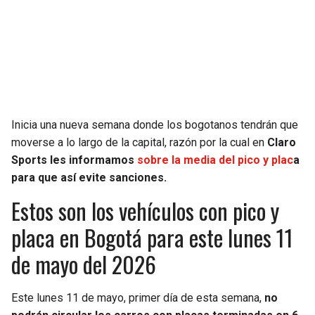
SEAHAWKS
PELICANS
BEARS
SPURS
LIONS
NUGGETS
Inicia una nueva semana donde los bogotanos tendrán que
PACKERS
TIMBERWOLVES
moverse a lo largo de la capital, razón por la cual en
Claro
Sports
les informamos
sobre la media del pico y plac
a
VIKINGS
THUNDER
para que así evite sanciones.
Estos son los vehículos con pico y
FALCONS
TRAIL BLAZERS
placa en Bogotá para este lunes 11
PANTHERS
JAZZ
de mayo del 2026
SAINTS
Este lunes 11 de mayo, primer día de esta semana,
no