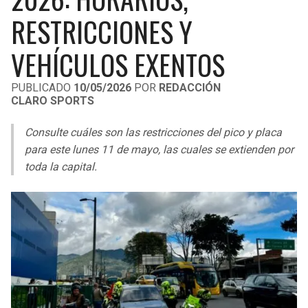
LIGA DE EXPANSIÓN MX
UEFA EUROPA LEAGUE
RESTRICCIONES Y
RAIDERS
CAVALIERS
LEAGUES CUP
UEFA CONFERENCE LEAGUE
VEHÍCULOS EXENTOS
MLS
CHARGERS
PISTONS
PUBLICADO
10/05/2026
POR
REDACCIÓN
CLARO SPORTS
COPA LIBERTADORES
RAVENS
PACERS
Consulte cuáles son las restricciones del pico y placa
COPA SUDAMERICANA
BENGALS
BUCKS
para este lunes 11 de mayo, las cuales se extienden por
LIGA BETPLAY
toda la capital.
BROWNS
HAWKS
OTRAS LIGAS
STEELERS
HORNETS
TEXANS
HEAT
COLTS
MAGIC