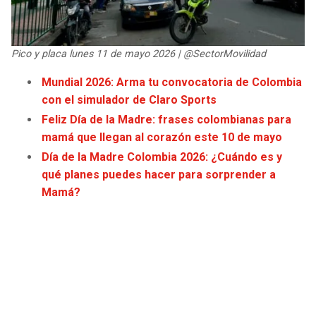
JAGUARS
WIZARDS
TITANS
WARRIORS
Pico y placa lunes 11 de mayo 2026 | @SectorMovilidad
Mundial 2026: Arma tu convocatoria de Colombia
COWBOYS
CLIPPERS
con el simulador de Claro Sports
Feliz Día de la Madre: frases colombianas para
GIANTS
LAKERS
mamá que llegan al corazón este 10 de mayo
Día de la Madre Colombia 2026: ¿Cuándo es y
EAGLES
SUNS
qué planes puedes hacer para sorprender a
Mamá?
COMMANDERS
KINGS
CARDINALS
MAVERICKS
RAMS
ROCKETS
49ERS
GRIZZLIES