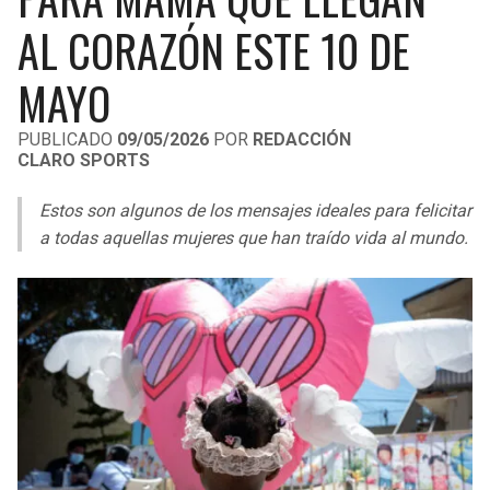
LIGA DE EXPANSIÓN MX
UEFA EUROPA LEAGUE
AL CORAZÓN ESTE 10 DE
RAIDERS
CAVALIERS
LEAGUES CUP
UEFA CONFERENCE LEAGUE
MAYO
MLS
CHARGERS
PISTONS
PUBLICADO
09/05/2026
POR
REDACCIÓN
CLARO SPORTS
COPA LIBERTADORES
RAVENS
PACERS
Estos son algunos de los mensajes ideales para felicitar
COPA SUDAMERICANA
BENGALS
BUCKS
a todas aquellas mujeres que han traído vida al mundo.
LIGA BETPLAY
BROWNS
HAWKS
OTRAS LIGAS
STEELERS
HORNETS
TEXANS
HEAT
COLTS
MAGIC