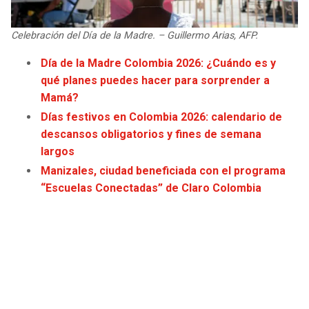
JAGUARS
WIZARDS
Celebración del Día de la Madre. – Guillermo Arias, AFP.
TITANS
WARRIORS
Día de la Madre Colombia 2026: ¿Cuándo es y
qué planes puedes hacer para sorprender a
COWBOYS
CLIPPERS
Mamá?
Días festivos en Colombia 2026: calendario de
GIANTS
LAKERS
descansos obligatorios y fines de semana
largos
EAGLES
SUNS
Manizales, ciudad beneficiada con el programa
“Escuelas Conectadas” de Claro Colombia
COMMANDERS
KINGS
CARDINALS
MAVERICKS
RAMS
ROCKETS
49ERS
GRIZZLIES