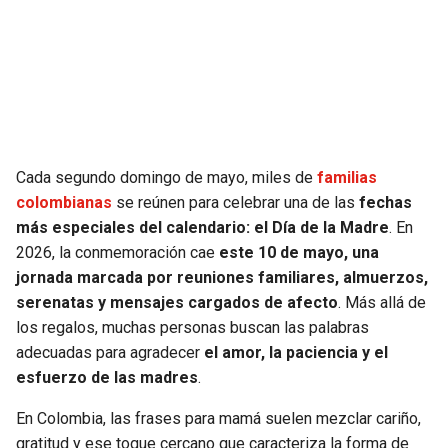
SEAHAWKS
PELICANS
BEARS
SPURS
LIONS
NUGGETS
Cada segundo domingo de mayo, miles de
familias
PACKERS
TIMBERWOLVES
colombianas
se reúnen para celebrar una de las
fechas
más especiales del calendario: el Día de la Madre
. En
VIKINGS
THUNDER
2026, la conmemoración cae
este 10 de mayo, una
jornada marcada por reuniones familiares, almuerzos,
FALCONS
TRAIL BLAZERS
serenatas y mensajes cargados de afecto
. Más allá de
los regalos, muchas personas buscan las palabras
PANTHERS
JAZZ
adecuadas para agradecer
el amor, la paciencia y el
esfuerzo de las madres
.
SAINTS
En Colombia, las frases para mamá suelen mezclar cariño,
gratitud y ese toque cercano que caracteriza la forma de