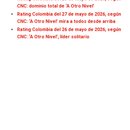
JAGUARS
WIZARDS
CNC: dominio total de ‘A Otro Nivel’
Rating Colombia del 27 de mayo de 2026, según
TITANS
WARRIORS
CNC: ‘A Otro Nivel’ mira a todos desde arriba
Rating Colombia del 26 de mayo de 2026, según
COWBOYS
CLIPPERS
CNC: ‘A Otro Nivel’, líder solitario
GIANTS
LAKERS
EAGLES
SUNS
COMMANDERS
KINGS
CARDINALS
MAVERICKS
RAMS
ROCKETS
49ERS
GRIZZLIES