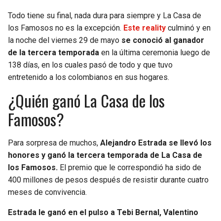
Todo tiene su final, nada dura para siempre y La Casa de
SEAHAWKS
PELICANS
los Famosos no es la excepción.
Este reality
culminó y en
la noche del viernes 29 de mayo
se conoció al ganador
BEARS
SPURS
de la tercera temporada
en la última ceremonia luego de
138 días, en los cuales pasó de todo y que tuvo
LIONS
NUGGETS
entretenido a los colombianos en sus hogares.
¿Quién ganó La Casa de los
PACKERS
TIMBERWOLVES
Famosos?
VIKINGS
THUNDER
Para sorpresa de muchos,
Alejandro Estrada se llevó los
FALCONS
TRAIL BLAZERS
honores y ganó la tercera temporada de La Casa de
los Famosos.
El premio que le correspondió ha sido de
PANTHERS
JAZZ
400 millones de pesos después de resistir durante cuatro
meses de convivencia.
SAINTS
Estrada le ganó en el pulso a Tebi Bernal, Valentino