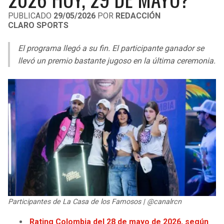
LIGA DE EXPANSIÓN MX
UEFA EUROPA LEAGUE
PUBLICADO
29/05/2026
POR
REDACCIÓN
CLARO SPORTS
RAIDERS
CAVALIERS
LEAGUES CUP
UEFA CONFERENCE LEAGUE
El programa llegó a su fin. El participante ganador se
MLS
CHARGERS
PISTONS
llevó un premio bastante jugoso en la última ceremonia.
COPA LIBERTADORES
RAVENS
PACERS
COPA SUDAMERICANA
BENGALS
BUCKS
LIGA BETPLAY
BROWNS
HAWKS
OTRAS LIGAS
STEELERS
HORNETS
TEXANS
HEAT
Participantes de La Casa de los Famosos | @canalrcn
COLTS
MAGIC
Rating Colombia del 28 de mayo de 2026, según