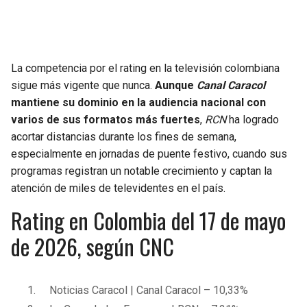
SEAHAWKS
PELICANS
BEARS
SPURS
La competencia por el rating en la televisión colombiana
sigue más vigente que nunca.
Aunque
Canal Caracol
LIONS
NUGGETS
mantiene su dominio en la audiencia nacional con
varios de sus formatos más fuertes
,
RCN
ha logrado
PACKERS
TIMBERWOLVES
acortar distancias durante los fines de semana,
especialmente en jornadas de puente festivo, cuando sus
VIKINGS
THUNDER
programas registran un notable crecimiento y captan la
atención de miles de televidentes en el país.
FALCONS
TRAIL BLAZERS
Rating en Colombia del 17 de mayo
de 2026, según CNC
PANTHERS
JAZZ
SAINTS
Noticias Caracol | Canal Caracol – 10,33%