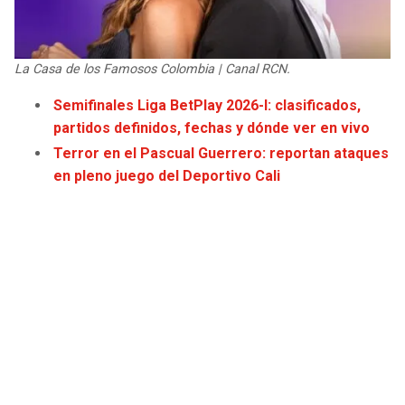
JAGUARS
WIZARDS
TITANS
WARRIORS
La Casa de los Famosos Colombia | Canal RCN.
Semifinales Liga BetPlay 2026-I: clasificados,
COWBOYS
CLIPPERS
partidos definidos, fechas y dónde ver en vivo
Terror en el Pascual Guerrero: reportan ataques
GIANTS
LAKERS
en pleno juego del Deportivo Cali
EAGLES
SUNS
COMMANDERS
KINGS
CARDINALS
MAVERICKS
RAMS
ROCKETS
49ERS
GRIZZLIES