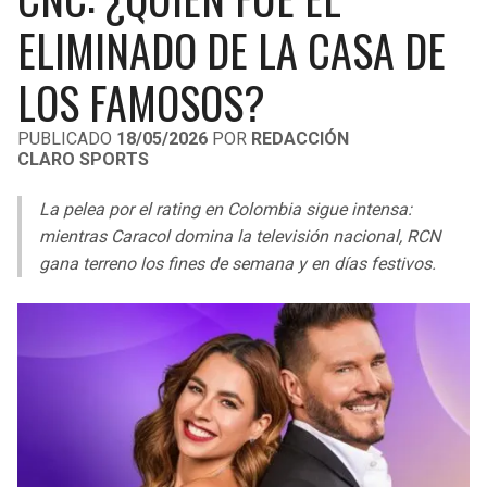
LIGA DE EXPANSIÓN MX
UEFA EUROPA LEAGUE
ELIMINADO DE LA CASA DE
RAIDERS
CAVALIERS
LEAGUES CUP
UEFA CONFERENCE LEAGUE
LOS FAMOSOS?
MLS
CHARGERS
PISTONS
PUBLICADO
18/05/2026
POR
REDACCIÓN
CLARO SPORTS
COPA LIBERTADORES
RAVENS
PACERS
La pelea por el rating en Colombia sigue intensa:
COPA SUDAMERICANA
BENGALS
BUCKS
mientras Caracol domina la televisión nacional, RCN
LIGA BETPLAY
gana terreno los fines de semana y en días festivos.
BROWNS
HAWKS
OTRAS LIGAS
STEELERS
HORNETS
TEXANS
HEAT
COLTS
MAGIC