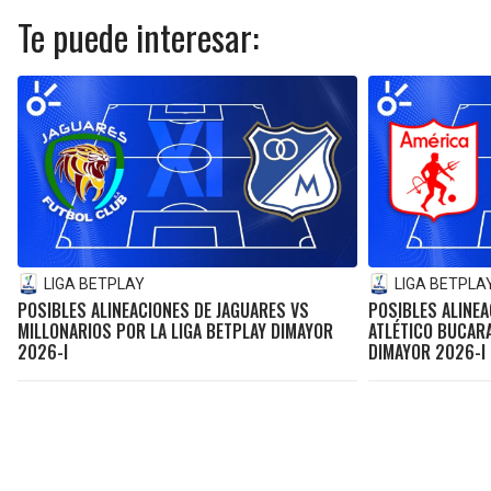
Te puede interesar:
LIGA BETPLAY
LIGA BETPLA
POSIBLES ALINEACIONES DE JAGUARES VS
POSIBLES ALINEA
MILLONARIOS POR LA LIGA BETPLAY DIMAYOR
ATLÉTICO BUCAR
2026-I
DIMAYOR 2026-I