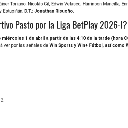
ner Torijano, Nicolás Gil, Edwin Velasco; Hárrinson Mancilla, En
y Estupiñán.
D.T.: Jonathan Risueño.
tivo Pasto por la Liga BetPlay 2026-I?
 miércoles 1 de abril a partir de las 4:10 de la tarde (hora 
á ver por las señales de
Win Sports y Win+ Fútbol, así como 
12.