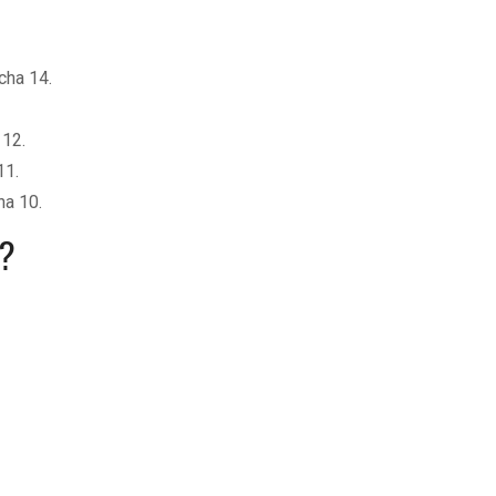
cha 14.
 12.
11.
ha 10.
o?