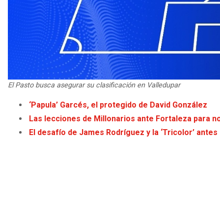
El Pasto busca asegurar su clasificación en Valledupar
‘Papula’ Garcés, el protegido de David González
Las lecciones de Millonarios ante Fortaleza para no
El desafío de James Rodríguez y la ‘Tricolor’ antes