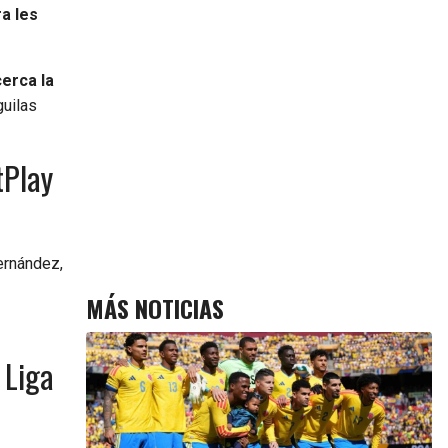
a les
cerca la
guilas
tPlay
ernández,
MÁS NOTICIAS
 Liga