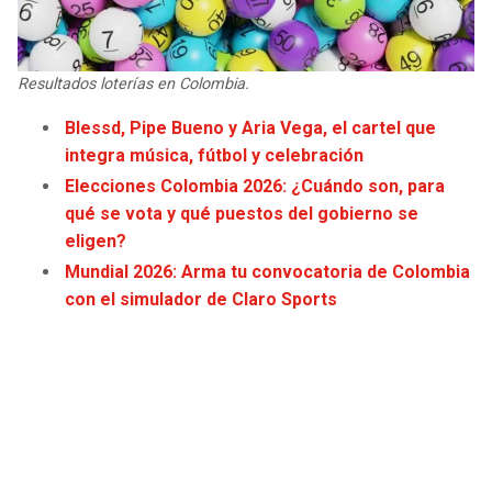
JAGUARS
WIZARDS
TITANS
WARRIORS
Resultados loterías en Colombia.
Blessd, Pipe Bueno y Aria Vega, el cartel que
COWBOYS
CLIPPERS
integra música, fútbol y celebración
Elecciones Colombia 2026: ¿Cuándo son, para
GIANTS
LAKERS
qué se vota y qué puestos del gobierno se
eligen?
EAGLES
SUNS
Mundial 2026: Arma tu convocatoria de Colombia
con el simulador de Claro Sports
COMMANDERS
KINGS
CARDINALS
MAVERICKS
RAMS
ROCKETS
49ERS
GRIZZLIES