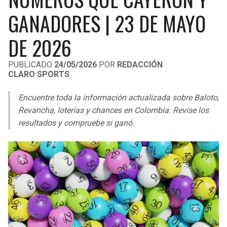
LIGA DE EXPANSIÓN MX
UEFA EUROPA LEAGUE
GANADORES | 23 DE MAYO
RAIDERS
CAVALIERS
LEAGUES CUP
UEFA CONFERENCE LEAGUE
DE 2026
MLS
CHARGERS
PISTONS
PUBLICADO
24/05/2026
POR
REDACCIÓN
CLARO SPORTS
COPA LIBERTADORES
RAVENS
PACERS
Encuentre toda la información actualizada sobre Baloto,
COPA SUDAMERICANA
BENGALS
BUCKS
Revancha, loterías y chances en Colombia. Revise los
LIGA BETPLAY
resultados y compruebe si ganó.
BROWNS
HAWKS
OTRAS LIGAS
STEELERS
HORNETS
TEXANS
HEAT
COLTS
MAGIC