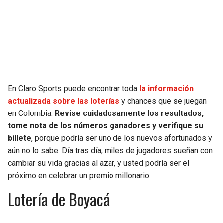
SEAHAWKS
PELICANS
BEARS
SPURS
LIONS
NUGGETS
En Claro Sports puede encontrar toda
la información
PACKERS
TIMBERWOLVES
actualizada sobre las loterías
y chances que se juegan
en Colombia.
Revise cuidadosamente los resultados,
VIKINGS
THUNDER
tome nota de los números ganadores y verifique su
billete
, porque podría ser uno de los nuevos afortunados y
FALCONS
TRAIL BLAZERS
aún no lo sabe. Día tras día, miles de jugadores sueñan con
cambiar su vida gracias al azar, y usted podría ser el
PANTHERS
JAZZ
próximo en celebrar un premio millonario.
Lotería de Boyacá
SAINTS