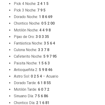
Pick 4 Noche:
2
4
1
5
Pick 3 Noche:
7
9
5
Dorado Noche:
1
8
6
69
Chontico Noche:
0
5
2
00
Motilón Noche:
4
4
9
8
Pijao de Oro:
3
0
3
35
Fantástica Noche:
3
5
6
4
Culona Noche:
3
3
7
8
Cafeterito Noche:
5
9
7
95
Paisita Noche:
1
5
6
3
Antioqueñita 2:
5
9
8
46
Astro Sol:
0
2
5
4
– Acuario
Dorado Tarde:
6
1
8
55
Motilón Tarde:
6
0
7
2
Sinuano Día:
7
5
6
86
Chontico Día:
2
1
6
81