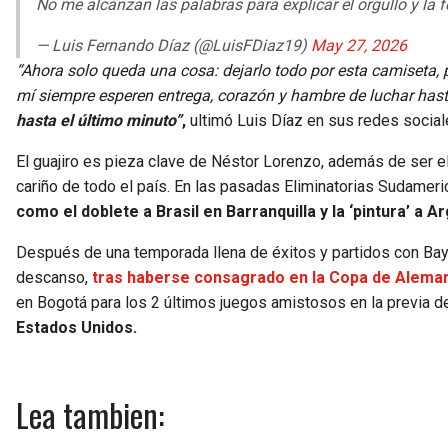
No me alcanzan las palabras para explicar el orgullo y la 
— Luis Fernando Díaz (@LuisFDiaz19)
May 27, 2026
“Ahora solo queda una cosa: dejarlo todo por esta camiseta,
mí siempre esperen entrega, corazón y hambre de luchar hasta
hasta el último minuto”
,
ultimó Luis Díaz en sus redes social
El guajiro es pieza clave de Néstor Lorenzo, además de ser el 
cariño de todo el país. En las pasadas Eliminatorias Sudamer
como el doblete a Brasil en Barranquilla y la ‘pintura’ a 
Después de una temporada llena de éxitos y partidos con Baye
descanso,
tras haberse consagrado en la Copa de Aleman
en Bogotá para los 2 últimos juegos amistosos en la previa de
Estados Unidos.
Lea tambien: