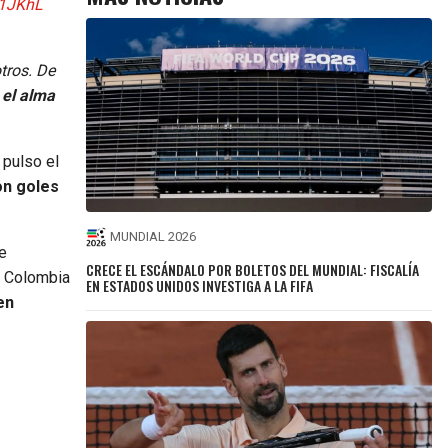
J1JKhL
tros. De
 el alma
 pulso el
n goles
MUNDIAL 2026
e
CRECE EL ESCÁNDALO POR BOLETOS DEL MUNDIAL: FISCALÍA
n Colombia
EN ESTADOS UNIDOS INVESTIGA A LA FIFA
en