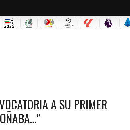
PICOS
MUNDIAL 2026
SELECCIÓN MEXICANA
LIGA MX
CHAMPIONS LEAGUE
LALIGA
PREMIER L
S
CONVOCATORIA A SU PRIMER MUNDIAL: “EL NIÑO QUE LO SOÑABA…”
ONVOCATORIA A SU PRIMER
SOÑABA…”