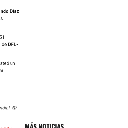
ando Díaz
os
 51
os de
DFL-
osteó un
ve
dial. 🌎
MÁS NOTICIAS