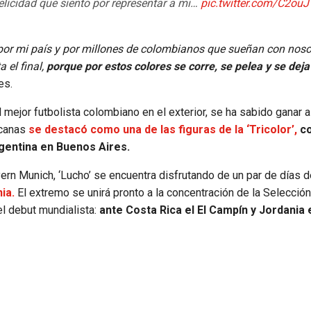
felicidad que siento por representar a mi…
pic.twitter.com/C2ou
 por mi país y por millones de colombianos que sueñan con noso
 el final,
porque por estos colores se corre, se pelea y se deja
es.
mejor futbolista colombiano en el exterior, se ha sabido ganar a
icanas
se destacó como una de las figuras de la ‘Tricolor’,
co
Argentina en Buenos Aires.
rn Munich, ‘Lucho’ se encuentra disfrutando de un par de días d
ia.
El extremo se unirá pronto a la concentración de la Selecció
l debut mundialista:
ante Costa Rica el El Campín y Jordania 