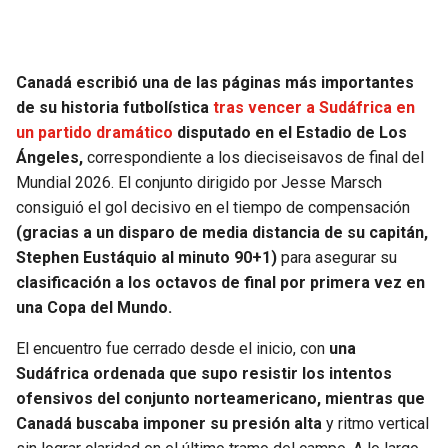
SEAHAWKS
PELICANS
Canadá escribió una de las páginas más importantes
BEARS
SPURS
de su historia futbolística
tras vencer a Sudáfrica en
un partido dramático
disputado en el Estadio de Los
LIONS
NUGGETS
Ángeles,
correspondiente a los dieciseisavos de final del
Mundial 2026. El conjunto dirigido por Jesse Marsch
PACKERS
TIMBERWOLVES
consiguió el gol decisivo en el tiempo de compensación
(gracias a un disparo de media distancia de su capitán,
VIKINGS
THUNDER
Stephen Eustáquio al minuto 90+1)
para asegurar su
clasificación a los octavos de final por primera vez en
FALCONS
TRAIL BLAZERS
una Copa del Mundo.
El encuentro fue cerrado desde el inicio, con
una
PANTHERS
JAZZ
Sudáfrica ordenada que supo resistir los intentos
ofensivos del conjunto norteamericano, mientras que
SAINTS
Canadá buscaba imponer su presión alta
y ritmo vertical