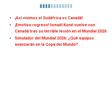
JAGUARS
WIZARDS
TITANS
WARRIORS
¡Así vivimos el Sudáfrica vs Canadá!
¡Emotivo regreso! Ismaël Koné vuelve con
COWBOYS
CLIPPERS
Canadá tras su terrible lesión en el Mundial 2026
Simulador del Mundial 2026: ¿Qué equipos
GIANTS
LAKERS
avanzarán en la Copa del Mundo?
EAGLES
SUNS
COMMANDERS
KINGS
CARDINALS
MAVERICKS
RAMS
ROCKETS
49ERS
GRIZZLIES