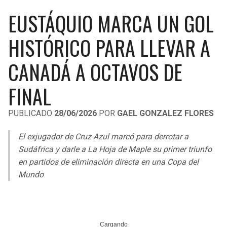
LIGA DE EXPANSIÓN MX
UEFA EUROPA LEAGUE
EUSTÁQUIO MARCA UN GOL
RAIDERS
CAVALIERS
LEAGUES CUP
UEFA CONFERENCE LEAGUE
HISTÓRICO PARA LLEVAR A
MLS
CHARGERS
PISTONS
CANADÁ A OCTAVOS DE
COPA LIBERTADORES
RAVENS
PACERS
FINAL
COPA SUDAMERICANA
BENGALS
BUCKS
PUBLICADO
28/06/2026
POR
GAEL GONZALEZ FLORES
LIGA BETPLAY
BROWNS
HAWKS
El exjugador de Cruz Azul marcó para derrotar a
OTRAS LIGAS
Sudáfrica y darle a La Hoja de Maple su primer triunfo
STEELERS
HORNETS
en partidos de eliminación directa en una Copa del
Mundo
TEXANS
HEAT
COLTS
MAGIC