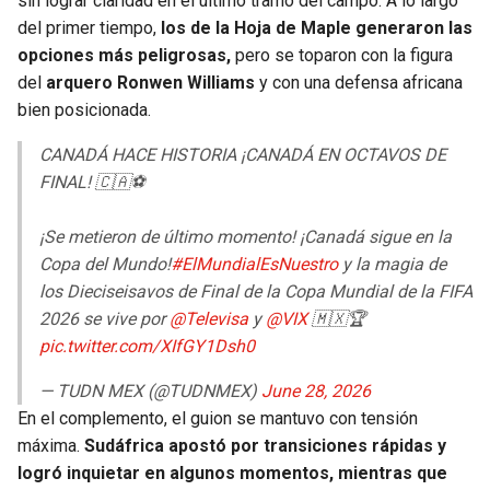
sin lograr claridad en el último tramo del campo. A lo largo
BUCCANEERS
del primer tiempo,
los de la Hoja de Maple generaron las
opciones más peligrosas,
pero se toparon con la figura
del
arquero Ronwen Williams
y con una defensa africana
bien posicionada.
CANADÁ HACE HISTORIA ¡CANADÁ EN OCTAVOS DE
FINAL! 🇨🇦⚽
¡Se metieron de último momento! ¡Canadá sigue en la
Copa del Mundo!
#ElMundialEsNuestro
y la magia de
los Dieciseisavos de Final de la Copa Mundial de la FIFA
2026 se vive por
@Televisa
y
@VIX
🇲🇽🏆
pic.twitter.com/XIfGY1Dsh0
— TUDN MEX (@TUDNMEX)
June 28, 2026
En el complemento, el guion se mantuvo con tensión
máxima.
Sudáfrica apostó por transiciones rápidas y
logró inquietar en algunos momentos, mientras que