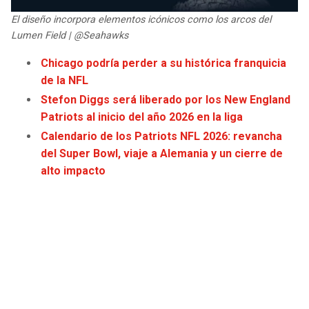
JAGUARS
WIZARDS
El diseño incorpora elementos icónicos como los arcos del
Lumen Field | @Seahawks
TITANS
WARRIORS
Chicago podría perder a su histórica franquicia
de la NFL
COWBOYS
CLIPPERS
Stefon Diggs será liberado por los New England
Patriots al inicio del año 2026 en la liga
GIANTS
LAKERS
Calendario de los Patriots NFL 2026: revancha
del Super Bowl, viaje a Alemania y un cierre de
EAGLES
SUNS
alto impacto
COMMANDERS
KINGS
CARDINALS
MAVERICKS
RAMS
ROCKETS
49ERS
GRIZZLIES