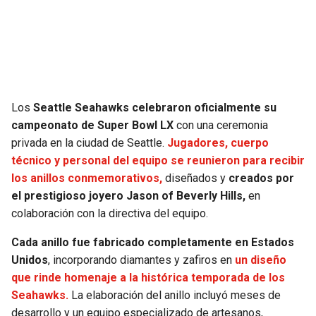
SEAHAWKS
PELICANS
BEARS
SPURS
LIONS
NUGGETS
Los
Seattle Seahawks celebraron oficialmente su
campeonato de Super Bowl LX
con una ceremonia
PACKERS
TIMBERWOLVES
privada en la ciudad de Seattle.
Jugadores, cuerpo
técnico y personal del equipo se reunieron para recibir
VIKINGS
THUNDER
los anillos conmemorativos,
diseñados y
creados por
el prestigioso joyero Jason of Beverly Hills,
en
FALCONS
TRAIL BLAZERS
colaboración con la directiva del equipo.
Cada anillo fue fabricado completamente en Estados
PANTHERS
JAZZ
Unidos
, incorporando diamantes y zafiros en
un diseño
que rinde homenaje a la histórica temporada de los
SAINTS
Seahawks.
La elaboración del anillo incluyó meses de
desarrollo y un equipo especializado de artesanos,