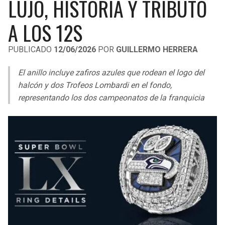
LUJO, HISTORIA Y TRIBUTO
LIGA DE EXPANSIÓN MX
UEFA EUROPA LEAGUE
A LOS 12S
RAIDERS
CAVALIERS
LEAGUES CUP
UEFA CONFERENCE LEAGUE
PUBLICADO
12/06/2026
POR
GUILLERMO HERRERA
MLS
CHARGERS
PISTONS
El anillo incluye zafiros azules que rodean el logo del
COPA LIBERTADORES
RAVENS
PACERS
halcón y dos Trofeos Lombardi en el fondo,
COPA SUDAMERICANA
representando los dos campeonatos de la franquicia
BENGALS
BUCKS
LIGA BETPLAY
BROWNS
HAWKS
OTRAS LIGAS
STEELERS
HORNETS
TEXANS
HEAT
COLTS
MAGIC