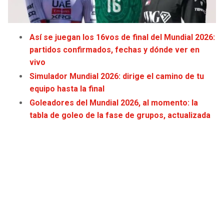
JAGUARS
WIZARDS
TITANS
WARRIORS
Así se juegan los 16vos de final del Mundial 2026:
partidos confirmados, fechas y dónde ver en
COWBOYS
CLIPPERS
vivo
Simulador Mundial 2026: dirige el camino de tu
GIANTS
LAKERS
equipo hasta la final
Goleadores del Mundial 2026, al momento: la
EAGLES
SUNS
tabla de goleo de la fase de grupos, actualizada
COMMANDERS
KINGS
CARDINALS
MAVERICKS
RAMS
ROCKETS
49ERS
GRIZZLIES