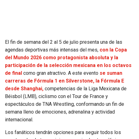
SEAHAWKS
PELICANS
BEARS
SPURS
El fin de semana del 2 al 5 de julio presenta una de las
LIONS
NUGGETS
agendas deportivas más intensas del mes,
con la Copa
del Mundo 2026 como protagonista absoluta y la
PACKERS
TIMBERWOLVES
participación de la selección mexicana en los octavos
de final
como gran atractivo. A este evento
se suman
VIKINGS
THUNDER
carreras de Fórmula 1 en Silverstone, la Fórmula E
desde Shanghai,
competencias de la Liga Mexicana de
FALCONS
TRAIL BLAZERS
Béisbol (LMB), ciclismo con el Tour de France y
espectáculos de TNA Wrestling, conformando un fin de
PANTHERS
JAZZ
semana lleno de emociones, adrenalina y actividad
internacional.
SAINTS
Los fanáticos tendrán opciones para seguir todos los