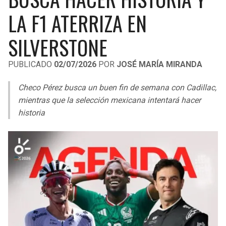
LIGA DE EXPANSIÓN MX
UEFA EUROPA LEAGUE
LA F1 ATERRIZA EN
RAIDERS
CAVALIERS
LEAGUES CUP
UEFA CONFERENCE LEAGUE
SILVERSTONE
MLS
CHARGERS
PISTONS
PUBLICADO
02/07/2026
POR
JOSÉ MARÍA MIRANDA
COPA LIBERTADORES
RAVENS
PACERS
Checo Pérez busca un buen fin de semana con Cadillac,
COPA SUDAMERICANA
mientras que la selección mexicana intentará hacer
BENGALS
BUCKS
historia
LIGA BETPLAY
BROWNS
HAWKS
OTRAS LIGAS
STEELERS
HORNETS
TEXANS
HEAT
COLTS
MAGIC