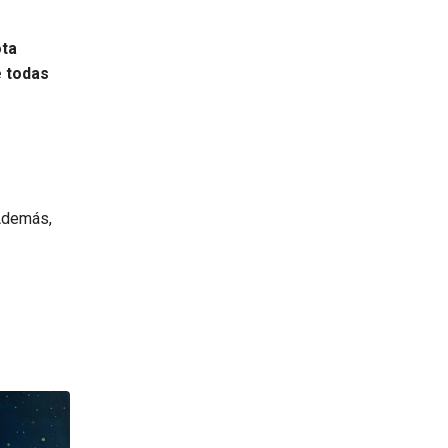
ota
e todas
demás,