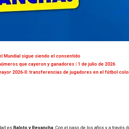
el Mundial sigue siendo el consentido
 números que cayeron y ganadores | 1 de julio de 2026
ayor 2026-II: transferencias de jugadores en el fútbol col
dad es
Baloto y Revancha
. Con el paso de los años y a través d