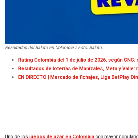
Resultados del Baloto en Colombia / Foto: Baloto.
Rating Colombia del 1 de julio de 2026, según CNC: 
Resultados de loterías de Manizales, Meta y Valle:
EN DIRECTO | Mercado de fichajes, Liga BetPlay Dim
Uno de los
juegos de azar en Colombia
con mayor populari