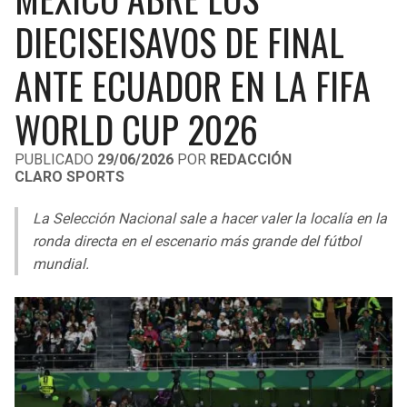
LIGA DE EXPANSIÓN MX
UEFA EUROPA LEAGUE
DIECISEISAVOS DE FINAL
RAIDERS
CAVALIERS
LEAGUES CUP
UEFA CONFERENCE LEAGUE
ANTE ECUADOR EN LA FIFA
MLS
CHARGERS
PISTONS
WORLD CUP 2026
COPA LIBERTADORES
RAVENS
PACERS
PUBLICADO
29/06/2026
POR
REDACCIÓN
COPA SUDAMERICANA
CLARO SPORTS
BENGALS
BUCKS
LIGA BETPLAY
La Selección Nacional sale a hacer valer la localía en la
BROWNS
HAWKS
ronda directa en el escenario más grande del fútbol
OTRAS LIGAS
mundial.
STEELERS
HORNETS
TEXANS
HEAT
COLTS
MAGIC