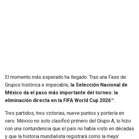
SEAHAWKS
PELICANS
BEARS
SPURS
LIONS
NUGGETS
PACKERS
TIMBERWOLVES
VIKINGS
THUNDER
El momento más esperado ha llegado. Tras una Fase de
Grupos histórica e impecable,
la Selección Nacional de
México da el paso más importante del torneo: la
FALCONS
TRAIL BLAZERS
eliminación directa en la FIFA World Cup 2026™.
PANTHERS
JAZZ
Tres partidos, tres victorias, nueve puntos y portería en
cero. México no solo clasificó primero del Grupo A, lo hizo
SAINTS
con una contundencia que el país no había visto en décadas
y que la historia mundialista registrará como la mejor