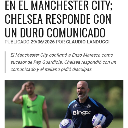
EN EL MANCHESTER CITY;
LIGA DE EXPANSIÓN MX
UEFA EUROPA LEAGUE
CHELSEA RESPONDE CON
RAIDERS
CAVALIERS
LEAGUES CUP
UEFA CONFERENCE LEAGUE
UN DURO COMUNICADO
MLS
CHARGERS
PISTONS
PUBLICADO
29/06/2026
POR
CLAUDIO LANDUCCI
COPA LIBERTADORES
RAVENS
PACERS
El Manchester City confirmó a Enzo Maresca como
COPA SUDAMERICANA
BENGALS
BUCKS
sucesor de Pep Guardiola. Chelsea respondió con un
LIGA BETPLAY
comunicado y el italiano pidió disculpas
BROWNS
HAWKS
OTRAS LIGAS
STEELERS
HORNETS
TEXANS
HEAT
COLTS
MAGIC