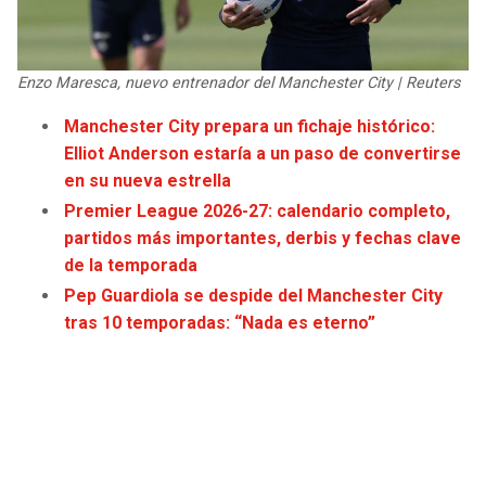
JAGUARS
WIZARDS
TITANS
WARRIORS
Enzo Maresca, nuevo entrenador del Manchester City | Reuters
Manchester City prepara un fichaje histórico:
COWBOYS
CLIPPERS
Elliot Anderson estaría a un paso de convertirse
en su nueva estrella
GIANTS
LAKERS
Premier League 2026-27: calendario completo,
partidos más importantes, derbis y fechas clave
EAGLES
SUNS
de la temporada
Pep Guardiola se despide del Manchester City
COMMANDERS
KINGS
tras 10 temporadas: “Nada es eterno”
CARDINALS
MAVERICKS
RAMS
ROCKETS
49ERS
GRIZZLIES