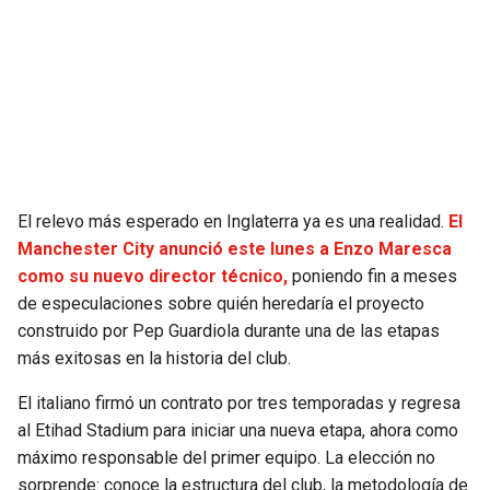
SEAHAWKS
PELICANS
BEARS
SPURS
LIONS
NUGGETS
PACKERS
TIMBERWOLVES
El relevo más esperado en Inglaterra ya es una realidad.
El
Manchester City anunció este lunes a Enzo Maresca
VIKINGS
THUNDER
como su nuevo director técnico,
poniendo fin a meses
de especulaciones sobre quién heredaría el proyecto
FALCONS
TRAIL BLAZERS
construido por Pep Guardiola durante una de las etapas
más exitosas en la historia del club.
PANTHERS
JAZZ
El italiano firmó un contrato por tres temporadas y regresa
al Etihad Stadium para iniciar una nueva etapa, ahora como
SAINTS
máximo responsable del primer equipo. La elección no
sorprende: conoce la estructura del club, la metodología de