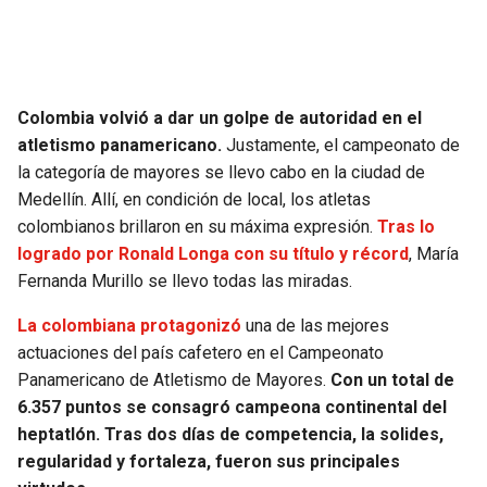
SEAHAWKS
PELICANS
BEARS
SPURS
Colombia volvió a dar un golpe de autoridad en el
atletismo panamericano.
Justamente, el campeonato de
LIONS
NUGGETS
la categoría de mayores se llevo cabo en la ciudad de
Medellín. Allí, en condición de local, los atletas
PACKERS
TIMBERWOLVES
colombianos brillaron en su máxima expresión.
Tras lo
logrado por Ronald Longa con su título y récord
, María
VIKINGS
THUNDER
Fernanda Murillo se llevo todas las miradas.
FALCONS
TRAIL BLAZERS
La colombiana protagonizó
una de las mejores
actuaciones del país cafetero en el Campeonato
Panamericano de Atletismo de Mayores.
Con un total de
PANTHERS
JAZZ
6.357 puntos se consagró campeona continental del
heptatlón. Tras dos días de competencia, la solides,
SAINTS
regularidad y fortaleza, fueron sus principales