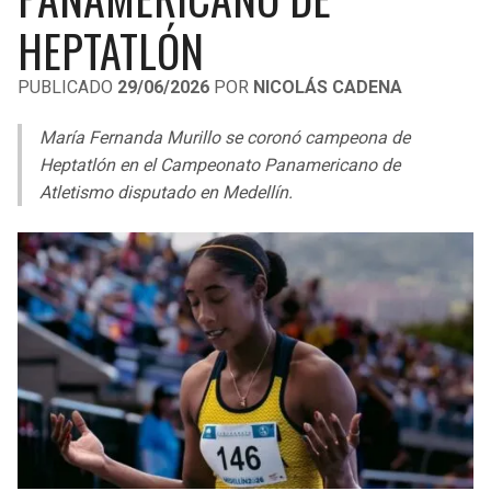
LIGA DE EXPANSIÓN MX
UEFA EUROPA LEAGUE
HEPTATLÓN
RAIDERS
CAVALIERS
LEAGUES CUP
UEFA CONFERENCE LEAGUE
PUBLICADO
29/06/2026
POR
NICOLÁS CADENA
MLS
CHARGERS
PISTONS
María Fernanda Murillo se coronó campeona de
COPA LIBERTADORES
Heptatlón en el Campeonato Panamericano de
RAVENS
PACERS
Atletismo disputado en Medellín.
COPA SUDAMERICANA
BENGALS
BUCKS
LIGA BETPLAY
BROWNS
HAWKS
OTRAS LIGAS
STEELERS
HORNETS
TEXANS
HEAT
COLTS
MAGIC