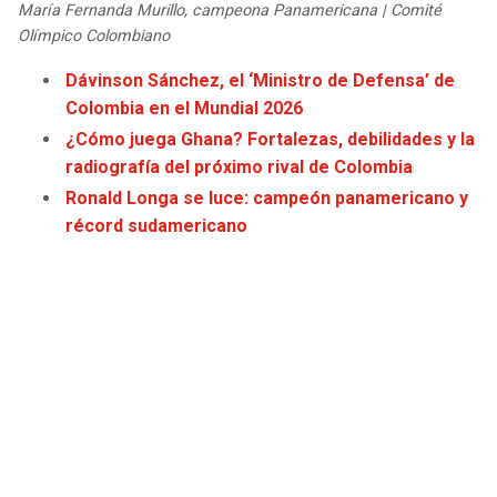
María Fernanda Murillo, campeona Panamericana | Comité
JAGUARS
WIZARDS
Olímpico Colombiano
TITANS
WARRIORS
Dávinson Sánchez, el ‘Ministro de Defensa’ de
Colombia en el Mundial 2026
COWBOYS
CLIPPERS
¿Cómo juega Ghana? Fortalezas, debilidades y la
radiografía del próximo rival de Colombia
GIANTS
LAKERS
Ronald Longa se luce: campeón panamericano y
récord sudamericano
EAGLES
SUNS
COMMANDERS
KINGS
CARDINALS
MAVERICKS
RAMS
ROCKETS
49ERS
GRIZZLIES