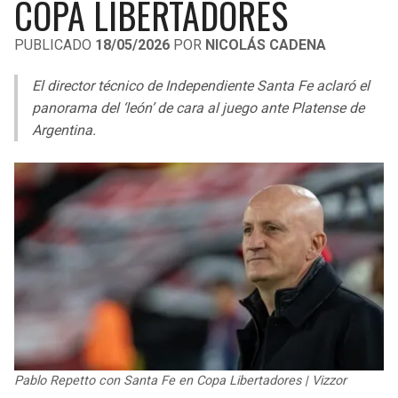
COPA LIBERTADORES
LIGA DE EXPANSIÓN MX
UEFA EUROPA LEAGUE
PUBLICADO
18/05/2026
POR
NICOLÁS CADENA
RAIDERS
CAVALIERS
LEAGUES CUP
UEFA CONFERENCE LEAGUE
El director técnico de Independiente Santa Fe aclaró el
MLS
CHARGERS
PISTONS
panorama del ‘león’ de cara al juego ante Platense de
Argentina.
COPA LIBERTADORES
RAVENS
PACERS
COPA SUDAMERICANA
BENGALS
BUCKS
LIGA BETPLAY
BROWNS
HAWKS
OTRAS LIGAS
STEELERS
HORNETS
TEXANS
HEAT
COLTS
MAGIC
Pablo Repetto con Santa Fe en Copa Libertadores | Vizzor