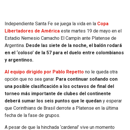
SEAHAWKS
PELICANS
Independiente Santa Fe se juega la vida en la
Copa
BEARS
SPURS
Libertadores de América
este martes 19 de mayo en el
Estadio Nemesio Camacho El Campín ante Platense de
LIONS
NUGGETS
Argentina.
Desde las siete de la noche, el balón rodará
en el ‘coloso’ de la 57 para el duelo entre colombianos
PACKERS
TIMBERWOLVES
y argentinos.
VIKINGS
THUNDER
Al equipo dirigido por Pablo Repetto
no le queda otra
opción que no sea ganar.
Para continuar soñando con
una posible clasificación a los octavos de final del
FALCONS
TRAIL BLAZERS
torneo más importante de clubes del continente
deberá sumar los seis puntos que le quedan
y esperar
PANTHERS
JAZZ
que Corinthians de Brasil derrote a Platense en la última
fecha de la fase de grupos.
SAINTS
A pesar de que la hinchada ‘cardenal’ vive un momento