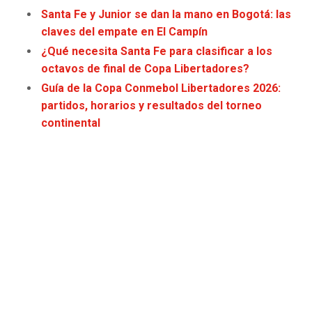
JAGUARS
WIZARDS
Santa Fe y Junior se dan la mano en Bogotá: las
claves del empate en El Campín
TITANS
WARRIORS
¿Qué necesita Santa Fe para clasificar a los
octavos de final de Copa Libertadores?
COWBOYS
CLIPPERS
Guía de la Copa Conmebol Libertadores 2026:
partidos, horarios y resultados del torneo
GIANTS
LAKERS
continental
EAGLES
SUNS
COMMANDERS
KINGS
CARDINALS
MAVERICKS
RAMS
ROCKETS
49ERS
GRIZZLIES