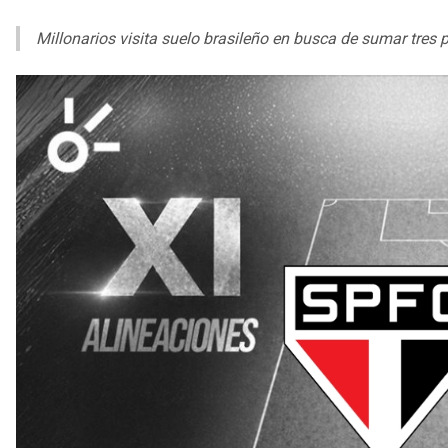
Millonarios visita suelo brasileño en busca de sumar tres p