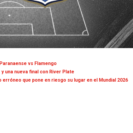
el Paranaense vs Flamengo
y una nueva final con River Plate
o erróneo que pone en riesgo su lugar en el Mundial 2026