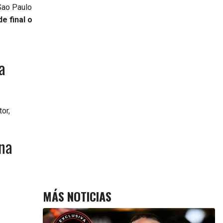
 Sao Paulo
e final o
a
or,
ana
MÁS NOTICIAS