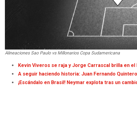
Alineaciones Sao Paulo vs Millonarios Copa Sudamericana
Kevin Viveros se raja y Jorge Carrascal brilla en 
A seguir haciendo historia: Juan Fernando Quintero 
¡Escándalo en Brasil! Neymar explota tras un cambi