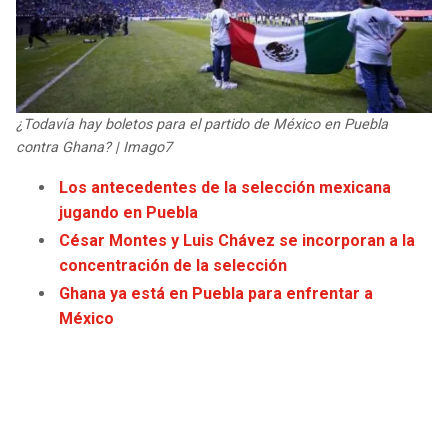
JAGUARS
WIZARDS
TITANS
WARRIORS
COWBOYS
CLIPPERS
¿Todavía hay boletos para el partido de México en Puebla
contra Ghana? | Imago7
GIANTS
LAKERS
Los antecedentes de la selección mexicana
jugando en Puebla
EAGLES
SUNS
César Montes y Luis Chávez se incorporan a la
concentración de la selección
COMMANDERS
KINGS
Ghana ya está en Puebla para enfrentar a
México
CARDINALS
MAVERICKS
RAMS
ROCKETS
49ERS
GRIZZLIES