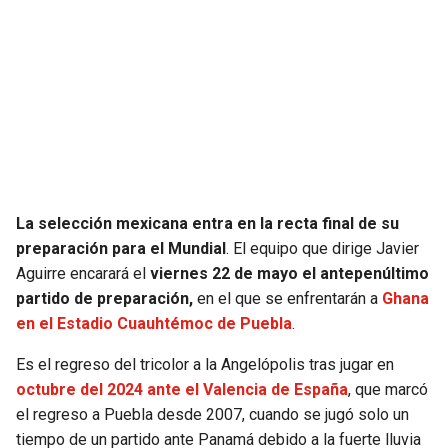
SEAHAWKS
PELICANS
BEARS
SPURS
LIONS
NUGGETS
PACKERS
TIMBERWOLVES
La selección mexicana entra en la recta final de su
VIKINGS
THUNDER
preparación para el Mundial
. El equipo que dirige Javier
Aguirre encarará el
viernes 22 de mayo el antepenúltimo
partido de preparación,
en el que se enfrentarán a
Ghana
FALCONS
TRAIL BLAZERS
en el Estadio Cuauhtémoc de Puebla
.
PANTHERS
JAZZ
Es el regreso del tricolor a la Angelópolis tras jugar en
octubre del 2024 ante el Valencia de España
, que marcó
SAINTS
el regreso a Puebla desde 2007, cuando se jugó solo un
tiempo de un partido ante Panamá debido a la fuerte lluvia