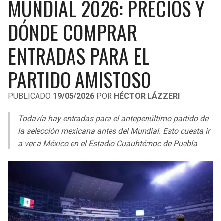
MUNDIAL 2026: PRECIOS Y
LIGA DE EXPANSIÓN MX
UEFA EUROPA LEAGUE
DÓNDE COMPRAR
RAIDERS
CAVALIERS
LEAGUES CUP
UEFA CONFERENCE LEAGUE
ENTRADAS PARA EL
MLS
CHARGERS
PISTONS
PARTIDO AMISTOSO
COPA LIBERTADORES
RAVENS
PACERS
COPA SUDAMERICANA
PUBLICADO
19/05/2026
POR
HÉCTOR LÁZZERI
BENGALS
BUCKS
LIGA BETPLAY
Todavía hay entradas para el antepenúltimo partido de
BROWNS
HAWKS
la selección mexicana antes del Mundial. Esto cuesta ir
OTRAS LIGAS
a ver a México en el Estadio Cuauhtémoc de Puebla
STEELERS
HORNETS
TEXANS
HEAT
COLTS
MAGIC