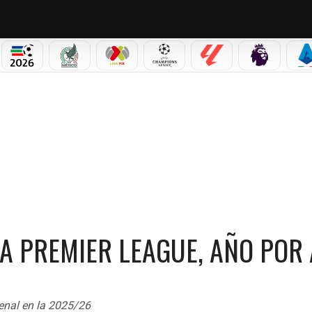
PICOS
MUNDIAL 2026
SELECCIÓN MEXICANA
LIGA MX
CHAMPIONS LEAGUE
LALIGA
PREMIER L
S
IER LEAGUE, AÑO POR AÑO
A PREMIER LEAGUE, AÑO POR
rsenal en la 2025/26