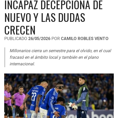
INCAPAZ DECEPCIONA DE
LIGA DE EXPANSIÓN MX
UEFA EUROPA LEAGUE
NUEVO Y LAS DUDAS
RAIDERS
CAVALIERS
LEAGUES CUP
UEFA CONFERENCE LEAGUE
CRECEN
MLS
CHARGERS
PISTONS
PUBLICADO
26/05/2026
POR
CAMILO ROBLES VENTO
COPA LIBERTADORES
RAVENS
PACERS
Millonarios cierra un semestre para el olvido, en el cual
COPA SUDAMERICANA
BENGALS
BUCKS
fracasó en el ámbito local y también en el plano
LIGA BETPLAY
internacional.
BROWNS
HAWKS
OTRAS LIGAS
STEELERS
HORNETS
TEXANS
HEAT
COLTS
MAGIC