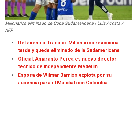
JAGUARS
WIZARDS
TITANS
WARRIORS
Millonarios eliminado de Copa Sudamericana | Luis Acosta /
AFP
COWBOYS
CLIPPERS
Del sueño al fracaso: Millonarios reacciona
tarde y queda eliminado de la Sudamericana
GIANTS
LAKERS
Oficial: Amaranto Perea es nuevo director
técnico de Independiente Medellín
EAGLES
SUNS
Esposa de Wilmar Barrios explota por su
ausencia para el Mundial con Colombia
COMMANDERS
KINGS
CARDINALS
MAVERICKS
RAMS
ROCKETS
49ERS
GRIZZLIES