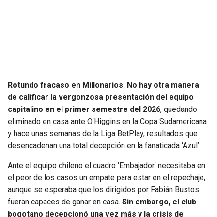
SEAHAWKS
PELICANS
BEARS
SPURS
LIONS
NUGGETS
Rotundo fracaso en Millonarios. No hay otra manera
PACKERS
TIMBERWOLVES
de calificar la vergonzosa presentación del equipo
capitalino en el primer semestre del 2026
, quedando
VIKINGS
THUNDER
eliminado en casa ante O’Higgins en la Copa Sudamericana
y hace unas semanas de la Liga BetPlay, resultados que
FALCONS
TRAIL BLAZERS
desencadenan una total decepción en la fanaticada ‘Azul’.
Ante el equipo chileno el cuadro ‘Embajador’ necesitaba en
PANTHERS
JAZZ
el peor de los casos un empate para estar en el repechaje,
aunque se esperaba que los dirigidos por Fabián Bustos
SAINTS
fueran capaces de ganar en casa.
Sin embargo, el club
bogotano decepcionó una vez más y la crisis de