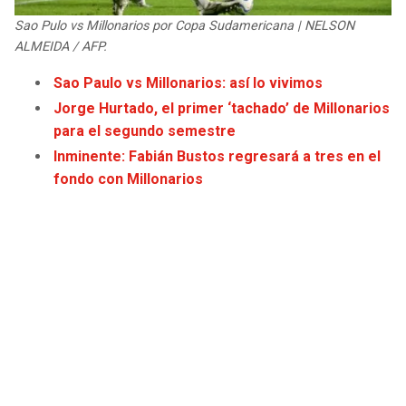
JAGUARS
WIZARDS
Sao Pulo vs Millonarios por Copa Sudamericana | NELSON
ALMEIDA / AFP.
TITANS
WARRIORS
Sao Paulo vs Millonarios: así lo vivimos
Jorge Hurtado, el primer ‘tachado’ de Millonarios
COWBOYS
CLIPPERS
para el segundo semestre
Inminente: Fabián Bustos regresará a tres en el
GIANTS
LAKERS
fondo con Millonarios
EAGLES
SUNS
COMMANDERS
KINGS
CARDINALS
MAVERICKS
RAMS
ROCKETS
49ERS
GRIZZLIES