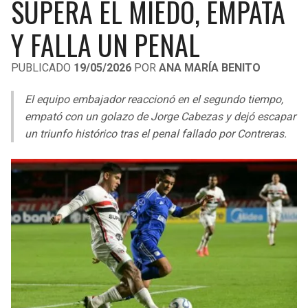
SUPERA EL MIEDO, EMPATA
LIGA DE EXPANSIÓN MX
UEFA EUROPA LEAGUE
Y FALLA UN PENAL
RAIDERS
CAVALIERS
LEAGUES CUP
UEFA CONFERENCE LEAGUE
PUBLICADO
19/05/2026
POR
ANA MARÍA BENITO
MLS
CHARGERS
PISTONS
El equipo embajador reaccionó en el segundo tiempo,
COPA LIBERTADORES
RAVENS
PACERS
empató con un golazo de Jorge Cabezas y dejó escapar
COPA SUDAMERICANA
un triunfo histórico tras el penal fallado por Contreras.
BENGALS
BUCKS
LIGA BETPLAY
BROWNS
HAWKS
OTRAS LIGAS
STEELERS
HORNETS
TEXANS
HEAT
COLTS
MAGIC