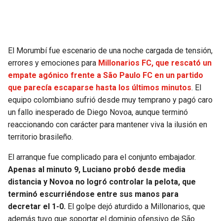
SEAHAWKS
PELICANS
BEARS
SPURS
El Morumbí fue escenario de una noche cargada de tensión,
errores y emociones para
Millonarios FC, que rescató un
LIONS
NUGGETS
empate agónico frente a São Paulo FC en un partido
que parecía escaparse hasta los últimos minutos
. El
PACKERS
TIMBERWOLVES
equipo colombiano sufrió desde muy temprano y pagó caro
un fallo inesperado de Diego Novoa, aunque terminó
VIKINGS
THUNDER
reaccionando con carácter para mantener viva la ilusión en
territorio brasileño.
FALCONS
TRAIL BLAZERS
El arranque fue complicado para el conjunto embajador.
Apenas al minuto 9, Luciano probó desde media
PANTHERS
JAZZ
distancia y Novoa no logró controlar la pelota, que
terminó escurriéndose entre sus manos para
SAINTS
decretar el 1-0.
El golpe dejó aturdido a Millonarios, que
además tuvo que soportar el dominio ofensivo de São