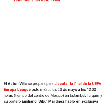
remontada del Aston Villa
JAGUARS
WIZARDS
TITANS
WARRIORS
COWBOYS
CLIPPERS
GIANTS
LAKERS
EAGLES
SUNS
COMMANDERS
KINGS
CARDINALS
MAVERICKS
El
Aston Villa
se prepara para
disputar la final de la UEFA
Europa League
este miércoles 20 de mayo a las 13:00
RAMS
ROCKETS
horas (tiempo del centro de México) en Estambul, Turquía, y
su portero
Emiliano ‘Dibu’ Martínez habló en exclusiva
49ERS
GRIZZLIES