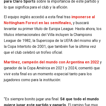
para Claro Sports
sobre la importancia de este partido y
lo que significa para el club y la afición.
SEAHAWKS
PELICANS
El equipo inglés accedió a esta final tras
imponerse al
BEARS
SPURS
Nottingham Forest en las semifinales,
y buscará
levantar su primer título de Europa League. Hasta ahora, los
LIONS
NUGGETS
títulos internacionales del Villa incluyen la Champions
League de 1982, la Supercopa de la UEFA del mismo año y
PACKERS
TIMBERWOLVES
la Copa Intertoto de 2001, que también fue la última vez
que el club celebró un trofeo oficial.
VIKINGS
THUNDER
Martínez, campeón del mundo con Argentina en 2022
y
ganador de la Copa América en 2021 y 2024, comentó que
FALCONS
TRAIL BLAZERS
vivir esta final es un momento especial tanto para los
jugadores como para la institución:
PANTHERS
JAZZ
SAINTS
“Es siempre bonito jugar una final.
Sé que todo el mundo
quiere jugar este partido y ganarlo.
El camino fue muy