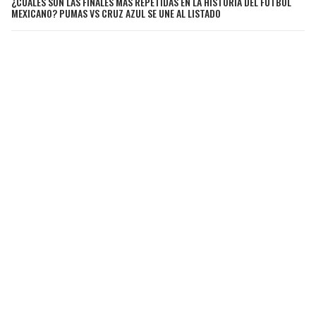
¿CUÁLES SON LAS FINALES MÁS REPETIDAS EN LA HISTORIA DEL FÚTBOL
MEXICANO? PUMAS VS CRUZ AZUL SE UNE AL LISTADO