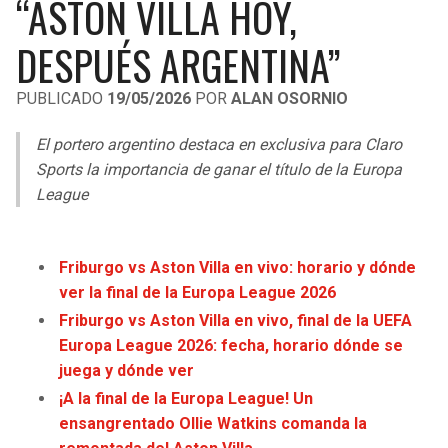
“ASTON VILLA HOY,
LIGA DE EXPANSIÓN MX
UEFA EUROPA LEAGUE
DESPUÉS ARGENTINA”
RAIDERS
CAVALIERS
LEAGUES CUP
UEFA CONFERENCE LEAGUE
PUBLICADO
19/05/2026
POR
ALAN OSORNIO
MLS
CHARGERS
PISTONS
El portero argentino destaca en exclusiva para Claro
COPA LIBERTADORES
RAVENS
PACERS
Sports la importancia de ganar el título de la Europa
COPA SUDAMERICANA
League
BENGALS
BUCKS
LIGA BETPLAY
BROWNS
HAWKS
Friburgo vs Aston Villa en vivo: horario y dónde
OTRAS LIGAS
ver la final de la Europa League 2026
STEELERS
HORNETS
Friburgo vs Aston Villa en vivo, final de la UEFA
Europa League 2026: fecha, horario dónde se
TEXANS
HEAT
juega y dónde ver
¡A la final de la Europa League! Un
COLTS
MAGIC
ensangrentado Ollie Watkins comanda la