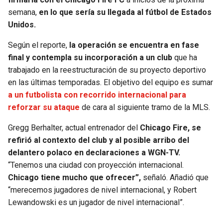
semana,
en lo que sería su llegada al fútbol de Estados
SEAHAWKS
PELICANS
Unidos.
Según el reporte,
la operación se encuentra en fase
BEARS
SPURS
final y contempla su incorporación a un club
que ha
trabajado en la reestructuración de su proyecto deportivo
LIONS
NUGGETS
en las últimas temporadas. El objetivo del equipo es sumar
a un futbolista con recorrido internacional para
PACKERS
TIMBERWOLVES
reforzar su ataque
de cara al siguiente tramo de la MLS.
VIKINGS
THUNDER
Gregg Berhalter, actual entrenador del
Chicago Fire, se
refirió al contexto del club y al posible arribo del
FALCONS
TRAIL BLAZERS
delantero polaco en declaraciones a WGN-TV.
“Tenemos una ciudad con proyección internacional.
PANTHERS
JAZZ
Chicago tiene mucho que ofrecer”,
señaló. Añadió que
“merecemos jugadores de nivel internacional, y Robert
SAINTS
Lewandowski es un jugador de nivel internacional”.