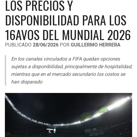
LOS PRECIOS Y
LIGA DE EXPANSIÓN MX
UEFA EUROPA LEAGUE
DISPONIBILIDAD PARA LOS
RAIDERS
CAVALIERS
LEAGUES CUP
UEFA CONFERENCE LEAGUE
16AVOS DEL MUNDIAL 2026
MLS
CHARGERS
PISTONS
PUBLICADO
28/06/2026
POR
GUILLERMO HERRERA
COPA LIBERTADORES
RAVENS
PACERS
En los canales vinculados a FIFA quedan opciones
COPA SUDAMERICANA
BENGALS
BUCKS
sujetas a disponibilidad, principalmente de hospitalidad,
LIGA BETPLAY
mientras que en el mercado secundario los costos se
BROWNS
HAWKS
han disparado
OTRAS LIGAS
STEELERS
HORNETS
TEXANS
HEAT
COLTS
MAGIC