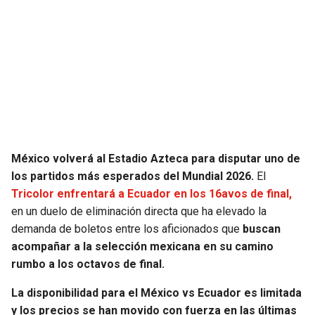
SEAHAWKS
PELICANS
BEARS
SPURS
LIONS
NUGGETS
PACKERS
TIMBERWOLVES
México volverá al Estadio Azteca para disputar uno de
VIKINGS
THUNDER
los partidos más esperados del Mundial 2026.
El
Tricolor enfrentará a Ecuador en los 16avos de final,
FALCONS
TRAIL BLAZERS
en un duelo de eliminación directa que ha elevado la
demanda de boletos entre los aficionados que
buscan
acompañar a la selección mexicana en su camino
PANTHERS
JAZZ
rumbo a los octavos de final.
SAINTS
La disponibilidad para el México vs Ecuador es limitada
y los precios se han movido con fuerza en las últimas