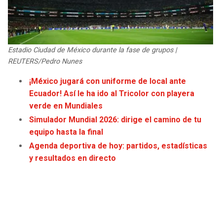
JAGUARS
WIZARDS
TITANS
WARRIORS
Estadio Ciudad de México durante la fase de grupos |
COWBOYS
CLIPPERS
REUTERS/Pedro Nunes
¡México jugará con uniforme de local ante
GIANTS
LAKERS
Ecuador! Así le ha ido al Tricolor con playera
verde en Mundiales
EAGLES
SUNS
Simulador Mundial 2026: dirige el camino de tu
equipo hasta la final
COMMANDERS
KINGS
Agenda deportiva de hoy: partidos, estadísticas
y resultados en directo
CARDINALS
MAVERICKS
RAMS
ROCKETS
49ERS
GRIZZLIES