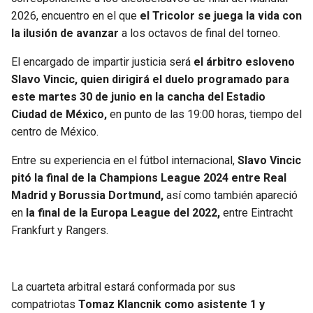
2026, encuentro en el que
el Tricolor se juega la vida con
SEAHAWKS
PELICANS
la ilusión de avanzar
a los octavos de final del torneo.
El encargado de impartir justicia será
el árbitro esloveno
BEARS
SPURS
Slavo Vincic, quien dirigirá el duelo programado para
este martes 30 de junio en la cancha del Estadio
LIONS
NUGGETS
Ciudad de México,
en punto de las 19:00 horas, tiempo del
centro de México.
PACKERS
TIMBERWOLVES
Entre su experiencia en el fútbol internacional,
Slavo Vincic
VIKINGS
THUNDER
pitó la final de la Champions League 2024 entre Real
Madrid y Borussia Dortmund,
así como también apareció
FALCONS
TRAIL BLAZERS
en
la final de la Europa League del 2022,
entre Eintracht
Frankfurt y Rangers.
PANTHERS
JAZZ
SAINTS
La cuarteta arbitral estará conformada por sus
compatriotas
Tomaz Klancnik como asistente 1 y