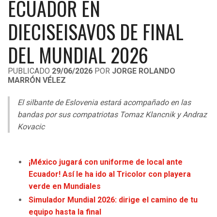
ECUADOR EN
LIGA DE EXPANSIÓN MX
UEFA EUROPA LEAGUE
DIECISEISAVOS DE FINAL
RAIDERS
CAVALIERS
LEAGUES CUP
UEFA CONFERENCE LEAGUE
DEL MUNDIAL 2026
MLS
CHARGERS
PISTONS
PUBLICADO
29/06/2026
POR
JORGE ROLANDO
COPA LIBERTADORES
RAVENS
PACERS
MARRÓN VÉLEZ
COPA SUDAMERICANA
BENGALS
BUCKS
El silbante de Eslovenia estará acompañado en las
bandas por sus compatriotas Tomaz Klancnik y Andraz
LIGA BETPLAY
BROWNS
HAWKS
Kovacic
OTRAS LIGAS
STEELERS
HORNETS
¡México jugará con uniforme de local ante
Ecuador! Así le ha ido al Tricolor con playera
TEXANS
HEAT
verde en Mundiales
Simulador Mundial 2026: dirige el camino de tu
COLTS
MAGIC
equipo hasta la final