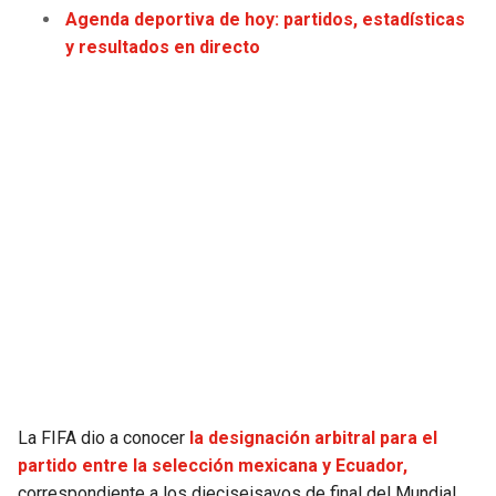
Agenda deportiva de hoy: partidos, estadísticas
JAGUARS
WIZARDS
y resultados en directo
TITANS
WARRIORS
COWBOYS
CLIPPERS
GIANTS
LAKERS
EAGLES
SUNS
COMMANDERS
KINGS
CARDINALS
MAVERICKS
RAMS
ROCKETS
La FIFA dio a conocer
la designación arbitral para el
partido entre la selección mexicana y Ecuador,
49ERS
GRIZZLIES
correspondiente a los dieciseisavos de final del Mundial