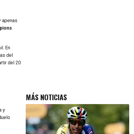
ay apenas
mpions
l. En
as del
rtir del 20
W
MÁS NOTICIAS
a y
duelo