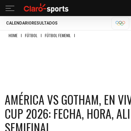
CALENDARIO
RESULTADOS
OLÍM
HOME
I
FÚTBOL
I
FÚTBOL FEMENIL
I
AMÉRICA VS GOTHAM, EN VIVO LA C
AMÉRICA VS GOTHAM, EN V
CUP 2026: FECHA, HORA, AL
SEMIFINAL