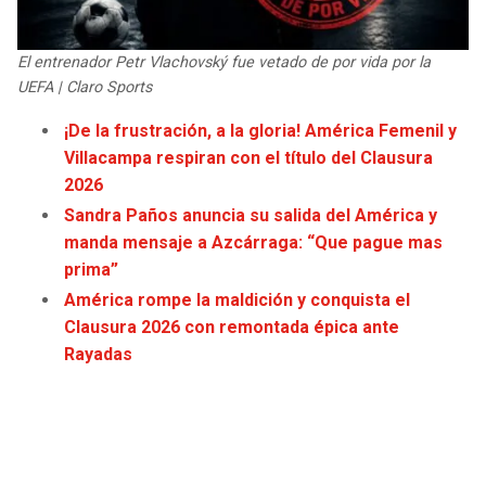
JAGUARS
WIZARDS
El entrenador Petr Vlachovský fue vetado de por vida por la
TITANS
WARRIORS
UEFA | Claro Sports
¡De la frustración, a la gloria! América Femenil y
COWBOYS
CLIPPERS
Villacampa respiran con el título del Clausura
2026
GIANTS
LAKERS
Sandra Paños anuncia su salida del América y
manda mensaje a Azcárraga: “Que pague mas
EAGLES
SUNS
prima”
América rompe la maldición y conquista el
COMMANDERS
KINGS
Clausura 2026 con remontada épica ante
Rayadas
CARDINALS
MAVERICKS
RAMS
ROCKETS
49ERS
GRIZZLIES