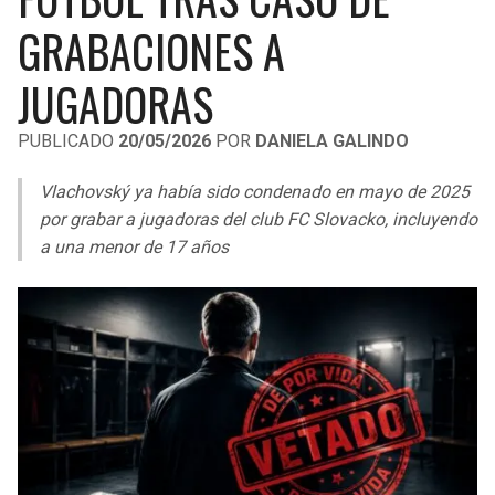
LIGA DE EXPANSIÓN MX
UEFA EUROPA LEAGUE
GRABACIONES A
RAIDERS
CAVALIERS
LEAGUES CUP
UEFA CONFERENCE LEAGUE
JUGADORAS
MLS
CHARGERS
PISTONS
PUBLICADO
20/05/2026
POR
DANIELA GALINDO
COPA LIBERTADORES
RAVENS
PACERS
Vlachovský ya había sido condenado en mayo de 2025
COPA SUDAMERICANA
por grabar a jugadoras del club FC Slovacko, incluyendo
BENGALS
BUCKS
a una menor de 17 años
LIGA BETPLAY
BROWNS
HAWKS
OTRAS LIGAS
STEELERS
HORNETS
TEXANS
HEAT
COLTS
MAGIC