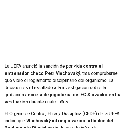
SEAHAWKS
PELICANS
BEARS
SPURS
LIONS
NUGGETS
PACKERS
TIMBERWOLVES
La UEFA anunció la sanción de por vida
contra el
VIKINGS
THUNDER
entrenador checo Petr Vlachovský
, tras comprobarse
que violó el reglamento disciplinario del organismo. La
FALCONS
TRAIL BLAZERS
decisión es el resultado a la investigación sobre la
grabación
secreta de jugadoras del FC Slovacko en los
PANTHERS
JAZZ
vestuarios
durante cuatro años.
El Órgano de Control, Ética y Disciplina (CEDB) de la UEFA
SAINTS
indicó que
Vlachovský infringió varios artículos del
Reglamento Disciplinario,
lo que derivó en la