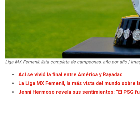
Liga MX Femenil: lista completa de campeonas, año por año | Ima
Así se vivió la final entre América y Rayadas
La Liga MX Femenil, la más vista del mundo sobre l
Jenni Hermoso revela sus sentimientos: “El PSG fue