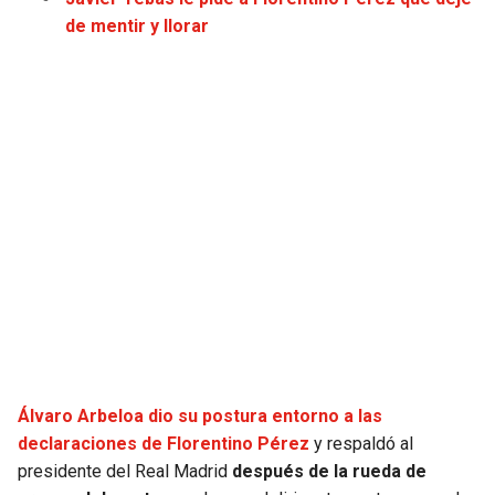
JAGUARS
WIZARDS
de mentir y llorar
TITANS
WARRIORS
COWBOYS
CLIPPERS
GIANTS
LAKERS
EAGLES
SUNS
COMMANDERS
KINGS
CARDINALS
MAVERICKS
Álvaro Arbeloa dio su postura entorno a las
RAMS
ROCKETS
declaraciones de Florentino Pérez
y respaldó al
presidente del Real Madrid
después de la rueda de
49ERS
GRIZZLIES