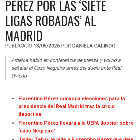
PÉREZ POR LAS ‘SIETE
LIGA DE EXPANSIÓN MX
UEFA EUROPA LEAGUE
LIGAS ROBADAS’ AL
RAIDERS
CAVALIERS
LEAGUES CUP
UEFA CONFERENCE LEAGUE
MADRID
MLS
CHARGERS
PISTONS
PUBLICADO
13/05/2026
POR
DANIELA GALINDO
COPA LIBERTADORES
RAVENS
PACERS
Arbeloa habló en conferencia de prensa y volvió a
COPA SUDAMERICANA
BENGALS
BUCKS
señalar el Caso Negreira antes del duelo ante Real
LIGA BETPLAY
Oviedo
BROWNS
HAWKS
OTRAS LIGAS
STEELERS
HORNETS
Florentino Pérez convoca elecciones para la
presidencia del Real Madrid tras la crisis
TEXANS
HEAT
deportiva
Florentino Pérez llevará a la UEFA dossier sobre
COLTS
MAGIC
‘caso Negreira’
Javier Tebas le pide a Florentino Pérez que deje