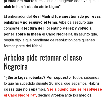
prensa del martes,
en la que el dirigente sostuvo que al
club le han “robado siete Ligas”.
SEAHAWKS
PELICANS
El entrenador del
Real Madrid fue cuestionado por esas
BEARS
SPURS
palabras y no esquivó el tema
. Arbeloa aseguró que
comparte la
lectura de Florentino Pérez y volvió a
LIONS
NUGGETS
poner sobre la mesa el Caso Negreira
, un asunto que,
según dijo, sigue pendiente de resolución para quienes
forman parte del fútbol.
PACKERS
TIMBERWOLVES
Arbeloa pide retomar el caso
VIKINGS
THUNDER
Negreira
FALCONS
TRAIL BLAZERS
“¿Siete Ligas robadas? Por supuesto
. Todos sabemos
PANTHERS
JAZZ
lo que ha sucedido durante 20 años, que sepamos.
Habrá
cosas que no sepamos.
Sería bueno que se resolviese
el Caso Negreira”,
declaró Arbeloa ante los medios.
SAINTS