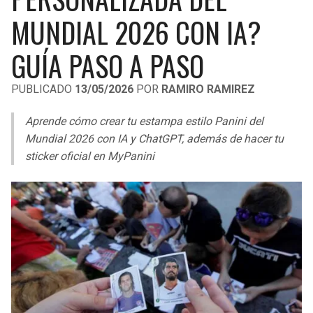
LIGA DE EXPANSIÓN MX
UEFA EUROPA LEAGUE
MUNDIAL 2026 CON IA?
RAIDERS
CAVALIERS
LEAGUES CUP
UEFA CONFERENCE LEAGUE
GUÍA PASO A PASO
MLS
CHARGERS
PISTONS
PUBLICADO
13/05/2026
POR
RAMIRO RAMIREZ
COPA LIBERTADORES
RAVENS
PACERS
Aprende cómo crear tu estampa estilo Panini del
COPA SUDAMERICANA
Mundial 2026 con IA y ChatGPT, además de hacer tu
BENGALS
BUCKS
sticker oficial en MyPanini
LIGA BETPLAY
BROWNS
HAWKS
OTRAS LIGAS
STEELERS
HORNETS
TEXANS
HEAT
COLTS
MAGIC