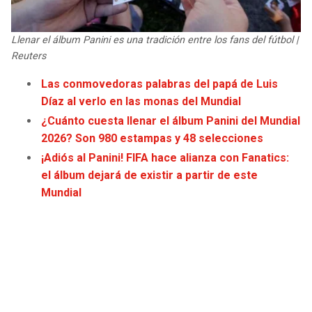
JAGUARS
WIZARDS
Llenar el álbum Panini es una tradición entre los fans del fútbol |
TITANS
WARRIORS
Reuters
Las conmovedoras palabras del papá de Luis
COWBOYS
CLIPPERS
Díaz al verlo en las monas del Mundial
¿Cuánto cuesta llenar el álbum Panini del Mundial
GIANTS
LAKERS
2026? Son 980 estampas y 48 selecciones
¡Adiós al Panini! FIFA hace alianza con Fanatics:
EAGLES
SUNS
el álbum dejará de existir a partir de este
Mundial
COMMANDERS
KINGS
CARDINALS
MAVERICKS
RAMS
ROCKETS
49ERS
GRIZZLIES