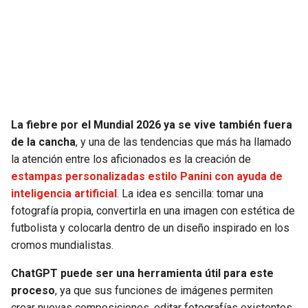
SEAHAWKS
PELICANS
BEARS
SPURS
LIONS
NUGGETS
La fiebre por el Mundial 2026 ya se vive también fuera
PACKERS
TIMBERWOLVES
de la cancha
, y una de las tendencias que más ha llamado
la atención entre los aficionados es la creación de
VIKINGS
THUNDER
estampas personalizadas estilo Panini con ayuda de
inteligencia artificial
. La idea es sencilla: tomar una
FALCONS
TRAIL BLAZERS
fotografía propia, convertirla en una imagen con estética de
futbolista y colocarla dentro de un diseño inspirado en los
PANTHERS
JAZZ
cromos mundialistas.
ChatGPT puede ser una herramienta útil para este
SAINTS
proceso
, ya que sus funciones de imágenes permiten
crear nuevas composiciones, editar fotografías existentes