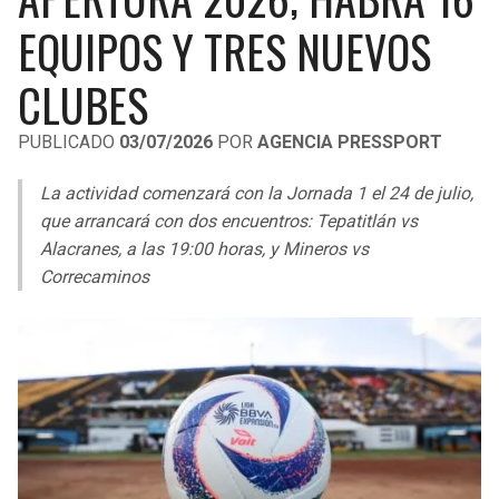
LIGA DE EXPANSIÓN MX
UEFA EUROPA LEAGUE
EQUIPOS Y TRES NUEVOS
RAIDERS
CAVALIERS
LEAGUES CUP
UEFA CONFERENCE LEAGUE
CLUBES
MLS
CHARGERS
PISTONS
PUBLICADO
03/07/2026
POR
AGENCIA PRESSPORT
COPA LIBERTADORES
RAVENS
PACERS
La actividad comenzará con la Jornada 1 el 24 de julio,
COPA SUDAMERICANA
que arrancará con dos encuentros: Tepatitlán vs
BENGALS
BUCKS
Alacranes, a las 19:00 horas, y Mineros vs
LIGA BETPLAY
Correcaminos
BROWNS
HAWKS
OTRAS LIGAS
STEELERS
HORNETS
TEXANS
HEAT
COLTS
MAGIC