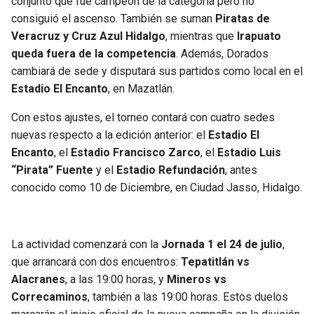
conjunto que fue campeón de la categoría pero no
BUCCANEERS
consiguió el ascenso. También se suman
Piratas de
Veracruz y Cruz Azul Hidalgo
, mientras que
Irapuato
queda fuera de la competencia
. Además, Dorados
cambiará de sede y disputará sus partidos como local en el
Estadio El Encanto
, en Mazatlán.
Con estos ajustes, el torneo contará con cuatro sedes
nuevas respecto a la edición anterior: el
Estadio El
Encanto
, el
Estadio Francisco Zarco
, el
Estadio Luis
“Pirata” Fuente
y el
Estadio Refundación
, antes
conocido como 10 de Diciembre, en Ciudad Jasso, Hidalgo.
La actividad comenzará con la
Jornada 1 el 24 de julio
,
que arrancará con dos encuentros:
Tepatitlán vs
Alacranes
, a las 19:00 horas, y
Mineros vs
Correcaminos
, también a las 19:00 horas. Estos duelos