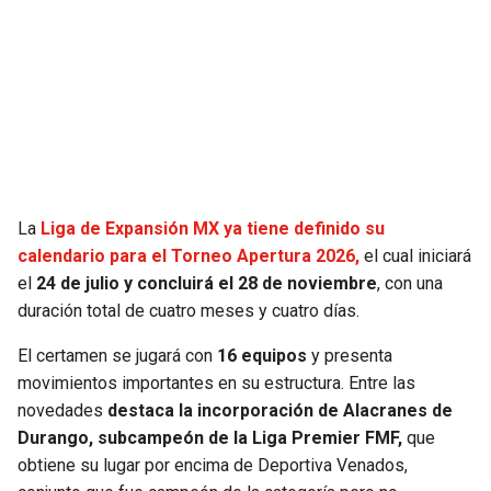
SEAHAWKS
PELICANS
BEARS
SPURS
LIONS
NUGGETS
PACKERS
TIMBERWOLVES
La
Liga de Expansión MX ya tiene definido su
calendario para el Torneo Apertura 2026,
el cual iniciará
VIKINGS
THUNDER
el
24 de julio y concluirá el 28 de noviembre
, con una
duración total de cuatro meses y cuatro días.
FALCONS
TRAIL BLAZERS
El certamen se jugará con
16 equipos
y presenta
movimientos importantes en su estructura. Entre las
PANTHERS
JAZZ
novedades
destaca la incorporación de Alacranes de
Durango, subcampeón de la Liga Premier FMF,
que
SAINTS
obtiene su lugar por encima de Deportiva Venados,