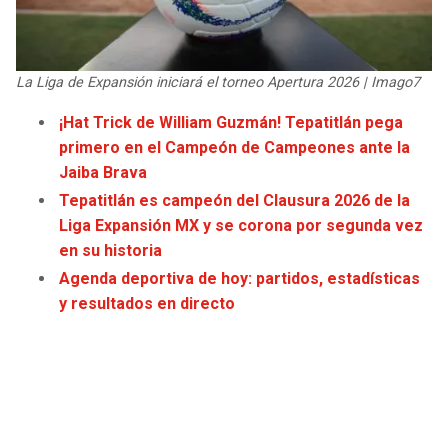
JAGUARS
WIZARDS
TITANS
WARRIORS
La Liga de Expansión iniciará el torneo Apertura 2026 | Imago7
¡Hat Trick de William Guzmán! Tepatitlán pega
COWBOYS
CLIPPERS
primero en el Campeón de Campeones ante la
Jaiba Brava
GIANTS
LAKERS
Tepatitlán es campeón del Clausura 2026 de la
Liga Expansión MX y se corona por segunda vez
EAGLES
SUNS
en su historia
Agenda deportiva de hoy: partidos, estadísticas
COMMANDERS
KINGS
y resultados en directo
CARDINALS
MAVERICKS
RAMS
ROCKETS
49ERS
GRIZZLIES