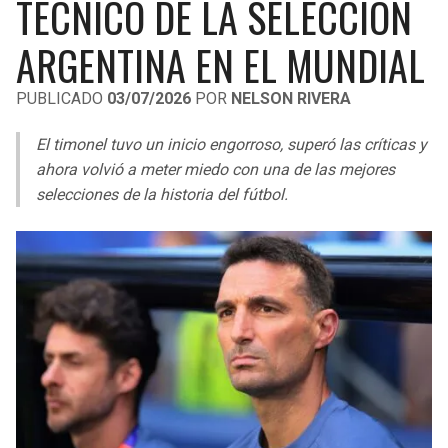
TÉCNICO DE LA SELECCIÓN
LIGA DE EXPANSIÓN MX
UEFA EUROPA LEAGUE
ARGENTINA EN EL MUNDIAL
RAIDERS
CAVALIERS
LEAGUES CUP
UEFA CONFERENCE LEAGUE
PUBLICADO
03/07/2026
POR
NELSON RIVERA
MLS
CHARGERS
PISTONS
El timonel tuvo un inicio engorroso, superó las críticas y
COPA LIBERTADORES
RAVENS
PACERS
ahora volvió a meter miedo con una de las mejores
COPA SUDAMERICANA
selecciones de la historia del fútbol.
BENGALS
BUCKS
LIGA BETPLAY
BROWNS
HAWKS
OTRAS LIGAS
STEELERS
HORNETS
TEXANS
HEAT
COLTS
MAGIC