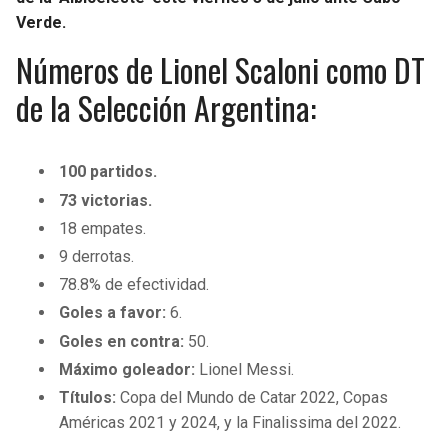
BUCCANEERS
Verde.
Números de Lionel Scaloni como DT
de la Selección Argentina:
100 partidos.
73 victorias.
18 empates.
9 derrotas.
78.8% de efectividad.
Goles a favor:
6.
Goles en contra:
50.
Máximo goleador:
Lionel Messi.
Títulos:
Copa del Mundo de Catar 2022, Copas
Américas 2021 y 2024, y la Finalissima del 2022.