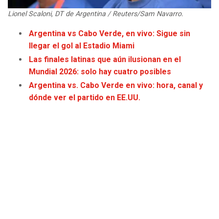
JAGUARS
WIZARDS
Lionel Scaloni, DT de Argentina / Reuters/Sam Navarro.
Argentina vs Cabo Verde, en vivo: Sigue sin
TITANS
WARRIORS
llegar el gol al Estadio Miami
Las finales latinas que aún ilusionan en el
COWBOYS
CLIPPERS
Mundial 2026: solo hay cuatro posibles
Argentina vs. Cabo Verde en vivo: hora, canal y
GIANTS
LAKERS
dónde ver el partido en EE.UU.
EAGLES
SUNS
COMMANDERS
KINGS
CARDINALS
MAVERICKS
RAMS
ROCKETS
49ERS
GRIZZLIES