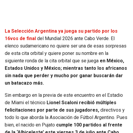
SEAHAWKS
PELICANS
BEARS
SPURS
La Selección Argentina ya juega su partido por los
16vos de final
del Mundial 2026 ante Cabo Verde. El
LIONS
NUGGETS
elenco sudamericano no quiere ser una de esas sorpresas
de esta cita orbital y quiere poner su nombre en la
PACKERS
TIMBERWOLVES
siguiente ronda de la cita orbital que se juega
en México,
Estados Unidos y México; mientras tanto los africanos
VIKINGS
THUNDER
sin nada que perder y mucho por ganar buscarán dar
un batacazo más.
FALCONS
TRAIL BLAZERS
Sin embargo en la previa de este encuentro en el Estadio
de Miami el técnico
Lionel Scaloni recibió múltiples
PANTHERS
JAZZ
felicitaciones por parte de sus jugadores,
directivos y
todo lo que aborda la Asociación de Fútbol Argentino. Pues
SAINTS
bien, el nacido en Pujato
cumple 100 partidos al frente
de la ‘Albiceleste’ este viernes 3 de julio ante Cabo