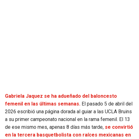
JAGUARS
WIZARDS
TITANS
WARRIORS
COWBOYS
CLIPPERS
GIANTS
LAKERS
EAGLES
SUNS
COMMANDERS
KINGS
Gabriela Jaquez se ha adueñado del baloncesto
CARDINALS
MAVERICKS
femenil en las últimas semanas.
El pasado 5 de abril del
2026 escribió una página dorada al guiar a las UCLA Bruins
RAMS
ROCKETS
a su primer campeonato nacional en la rama femenil. El 13
de ese mismo mes, apenas 8 días más tarde,
se convirtió
en la tercera basquetbolista con raíces mexicanas en
49ERS
GRIZZLIES