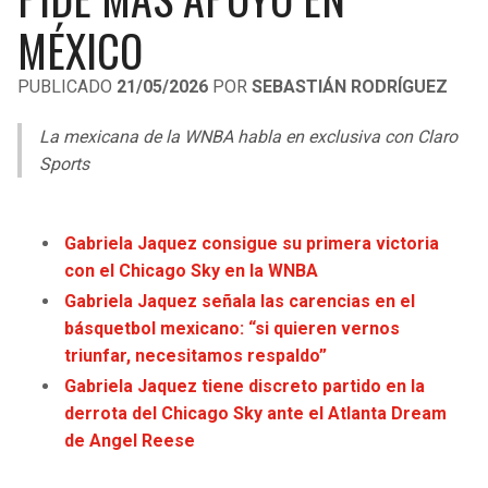
LIGA DE EXPANSIÓN MX
UEFA EUROPA LEAGUE
MÉXICO
RAIDERS
CAVALIERS
LEAGUES CUP
UEFA CONFERENCE LEAGUE
PUBLICADO
21/05/2026
POR
SEBASTIÁN RODRÍGUEZ
MLS
CHARGERS
PISTONS
La mexicana de la WNBA habla en exclusiva con Claro
COPA LIBERTADORES
Sports
RAVENS
PACERS
COPA SUDAMERICANA
BENGALS
BUCKS
Gabriela Jaquez consigue su primera victoria
LIGA BETPLAY
con el Chicago Sky en la WNBA
BROWNS
HAWKS
Gabriela Jaquez señala las carencias en el
OTRAS LIGAS
básquetbol mexicano: “si quieren vernos
STEELERS
HORNETS
triunfar, necesitamos respaldo”
Gabriela Jaquez tiene discreto partido en la
TEXANS
HEAT
derrota del Chicago Sky ante el Atlanta Dream
de Angel Reese
COLTS
MAGIC