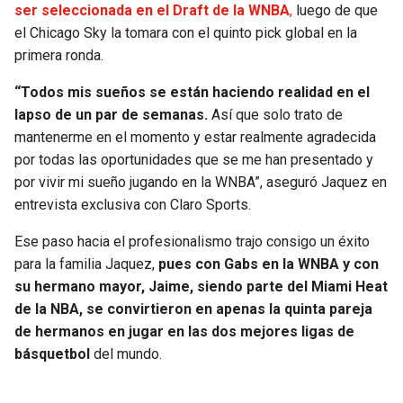
ser seleccionada en el Draft de la WNBA
,
luego de que
el Chicago Sky la tomara con el quinto pick global en la
SEAHAWKS
PELICANS
primera ronda.
BEARS
SPURS
“Todos mis sueños se están haciendo realidad en el
lapso de un par de semanas.
Así que solo trato de
LIONS
NUGGETS
mantenerme en el momento y estar realmente agradecida
por todas las oportunidades que se me han presentado y
PACKERS
TIMBERWOLVES
por vivir mi sueño jugando en la WNBA”, aseguró Jaquez en
entrevista exclusiva con Claro Sports.
VIKINGS
THUNDER
Ese paso hacia el profesionalismo trajo consigo un éxito
para la familia Jaquez,
pues con Gabs en la WNBA y con
FALCONS
TRAIL BLAZERS
su hermano mayor, Jaime, siendo parte del Miami Heat
de la NBA, se convirtieron en apenas la quinta pareja
PANTHERS
JAZZ
de hermanos en jugar en las dos mejores ligas de
básquetbol
del mundo.
SAINTS