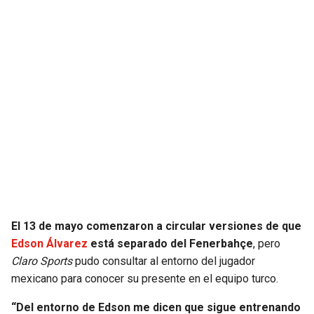
JAGUARS
WIZARDS
TITANS
WARRIORS
COWBOYS
CLIPPERS
GIANTS
LAKERS
EAGLES
SUNS
COMMANDERS
KINGS
El 13 de mayo comenzaron a circular versiones de que
CARDINALS
MAVERICKS
Edson Álvarez
está separado del Fenerbahçe
, pero
Claro Sports
pudo consultar al entorno del jugador
RAMS
ROCKETS
mexicano para conocer su presente en el equipo turco.
49ERS
GRIZZLIES
“Del entorno de Edson me dicen que sigue entrenando