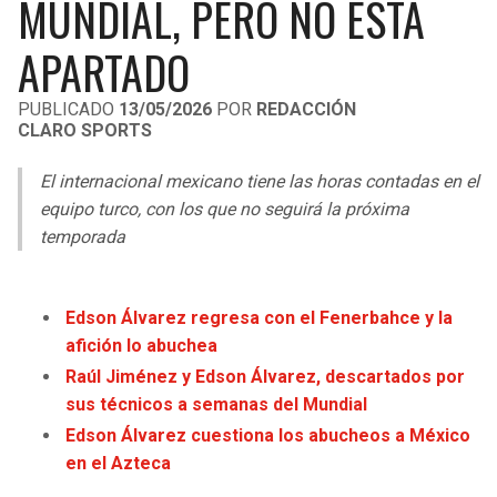
MUNDIAL, PERO NO ESTÁ
LIGA DE EXPANSIÓN MX
UEFA EUROPA LEAGUE
APARTADO
RAIDERS
CAVALIERS
LEAGUES CUP
UEFA CONFERENCE LEAGUE
PUBLICADO
13/05/2026
POR
REDACCIÓN
MLS
CHARGERS
PISTONS
CLARO SPORTS
COPA LIBERTADORES
RAVENS
PACERS
El internacional mexicano tiene las horas contadas en el
equipo turco, con los que no seguirá la próxima
COPA SUDAMERICANA
BENGALS
BUCKS
temporada
LIGA BETPLAY
BROWNS
HAWKS
OTRAS LIGAS
Edson Álvarez regresa con el Fenerbahce y la
STEELERS
HORNETS
afición lo abuchea
Raúl Jiménez y Edson Álvarez, descartados por
TEXANS
HEAT
sus técnicos a semanas del Mundial
Edson Álvarez cuestiona los abucheos a México
COLTS
MAGIC
en el Azteca