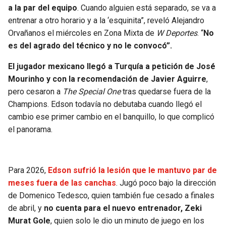
a la par del equipo
. Cuando alguien está separado, se va a
SEAHAWKS
PELICANS
entrenar a otro horario y a la ‘esquinita”, reveló Alejandro
Orvañanos el miércoles en Zona Mixta de
W Deportes
. “
No
es del agrado del técnico y no le convocó”.
BEARS
SPURS
El jugador mexicano llegó a Turquía a petición de José
LIONS
NUGGETS
Mourinho y con la recomendación de Javier Aguirre
,
pero cesaron a
The Special One
tras quedarse fuera de la
PACKERS
TIMBERWOLVES
Champions. Edson todavía no debutaba cuando llegó el
cambio ese primer cambio en el banquillo, lo que complicó
VIKINGS
THUNDER
el panorama.
FALCONS
TRAIL BLAZERS
Para 2026,
Edson sufrió la lesión que le mantuvo par de
PANTHERS
JAZZ
meses fuera de las canchas
. Jugó poco bajo la dirección
de Domenico Tedesco, quien también fue cesado a finales
SAINTS
de abril, y
no cuenta para el nuevo entrenador, Zeki
Murat Gole
, quien solo le dio un minuto de juego en los