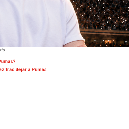
rts
 Pumas?
ez tras dejar a Pumas