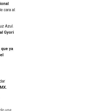
ional
e cara al
uz Azul.
 al Gyori
 que ya
el
 dar
 MX.
 de una