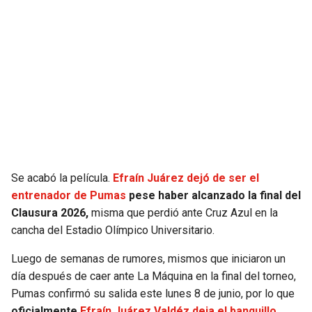
JAGUARS
WIZARDS
TITANS
WARRIORS
COWBOYS
CLIPPERS
GIANTS
LAKERS
EAGLES
SUNS
Se acabó la película.
Efraín Juárez dejó de ser el
COMMANDERS
KINGS
entrenador de Pumas
pese haber alcanzado la final del
Clausura 2026,
misma que perdió ante Cruz Azul en la
cancha del Estadio Olímpico Universitario.
CARDINALS
MAVERICKS
Luego de semanas de rumores, mismos que iniciaron un
RAMS
ROCKETS
día después de caer ante La Máquina en la final del torneo,
Pumas confirmó su salida este lunes 8 de junio, por lo que
49ERS
GRIZZLIES
oficialmente
Efraín Juárez Valdéz deja el banquillo