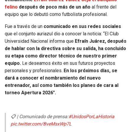
felino
después de poco más de un año
al frente del
SEAHAWKS
PELICANS
equipo que lo debutó como futbolista profesional.
Fue a través de un
comunicado en sus redes sociales
BEARS
SPURS
que el conjunto auriazul dio a conocer la noticia: “El Club
Universidad Nacional informa que
Efraín Juárez, después
LIONS
NUGGETS
de hablar con la directiva sobre su salida, ha concluido
su etapa como director técnico de nuestro primer
PACKERS
TIMBERWOLVES
equipo.
Le deseamos éxito en sus futuros proyectos
personales y profesionales.
En los próximos días, se
VIKINGS
THUNDER
dará a conocer el nombramiento del nuevo
entrenador, así como también los planes de cara al
FALCONS
TRAIL BLAZERS
torneo Apertura 2026″.
PANTHERS
JAZZ
📋 | Comunicado de prensa:
#UnidosPorLaHistoria
SAINTS
pic.twitter.com/BveMsxWp7L