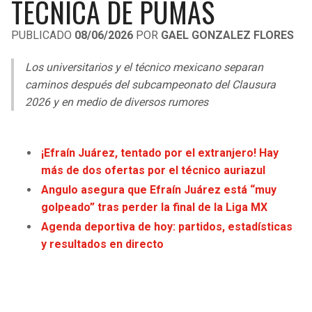
TÉCNICA DE PUMAS
LIGA DE EXPANSIÓN MX
UEFA EUROPA LEAGUE
PUBLICADO
08/06/2026
POR
GAEL GONZALEZ FLORES
RAIDERS
CAVALIERS
LEAGUES CUP
UEFA CONFERENCE LEAGUE
Los universitarios y el técnico mexicano separan
MLS
CHARGERS
PISTONS
caminos después del subcampeonato del Clausura
2026 y en medio de diversos rumores
COPA LIBERTADORES
RAVENS
PACERS
COPA SUDAMERICANA
BENGALS
BUCKS
¡Efraín Juárez, tentado por el extranjero! Hay
LIGA BETPLAY
más de dos ofertas por el técnico auriazul
BROWNS
HAWKS
Angulo asegura que Efraín Juárez está “muy
OTRAS LIGAS
golpeado” tras perder la final de la Liga MX
STEELERS
HORNETS
Agenda deportiva de hoy: partidos, estadísticas
y resultados en directo
TEXANS
HEAT
COLTS
MAGIC