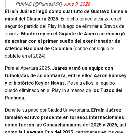
BUCCANEERS
— PUMAS (@PumasMX)
June 9, 2026
Efraín Juárez llegó como sustituto de Gustavo Lema a
mitad del Clausura 2025.
En dicho torneo alcanzaron el
segundo partido del Play In luego de eliminar a Bravos de
Juárez.
Monterrey en el Gigante de Acero se encargó
de acabar con el primer sueño del exentrenador de
Atlético Nacional de Colombia
(donde consiguió el
doblete en el 2024).
Para el Apertura 2025,
Juárez armó un equipo con
futbolistas de su confianza, entre ellos Aaron Ramsey
y el histórico Keylor Navas.
Pese a ellos, el equipo
quedó eliminado en el Play In a manos de
los Tuzos del
Pachuca.
Durante su paso por Ciudad Universitaria,
Efraín Juárez
también estuvo presente en torneos internacionales
como fueron las Concachampions del 2025 y 2026, así
como la Leagues Cup del 2025,
certámenes en los que